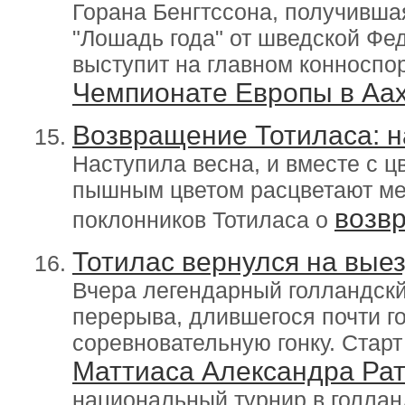
Горана Бенгтссона, получившая
"Лошадь года" от шведской Фед
выступит на главном конноспор
Чемпионате Европы в Аа
Возвращение Тотиласа: н
Наступила весна, и вместе с ц
пышным цветом расцветают ме
возв
поклонников Тотиласа о
Тотилас вернулся на вые
Вчера легендарный голландск
перерыва, длившегося почти го
соревновательную гонку. Старт
Маттиаса Александра Ра
национальный турнир в голлан