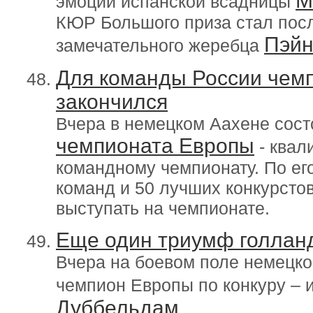
М
эмоции испанской всадницы
КЮР Большого приза стал пос
Пэйн
замечательного жеребца
Для команды России чемп
закончился
Вчера в немецком Аахене сост
чемпионата Европы
- квал
командному чемпионату. По его
команд и 50 лучших конкурсто
выступать на чемпионате.
Еще один триумф голланд
Вчера на боевом поле немецк
чемпион Европы по конкуру – 
Дуббельдам.