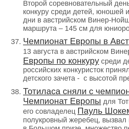
Второй соревновательный ден
конкуру среди детей, юношей и
дни в австрийском Винер-Нойш
маршрута – 145 см для юниоро
Чемпионат Европы в Авст
13 августа в австрийском Вин
Европы по конкуру
среди д
российских конкуристок приня
детского зачета - с высотой пр
Тотиласа сняли с чемпио
Чемпионат Европы
для Тот
Пауль Шоке
его совладелец
полукровный жеребец, вызвал 
в Большом призе, множество п