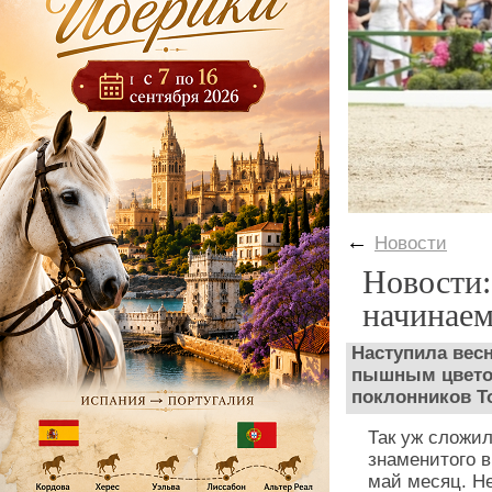
←
Новости
Новости:
начинаем
Наступила весн
пышным цвето
поклонников Т
Так уж сложил
знаменитого в
май месяц. Н