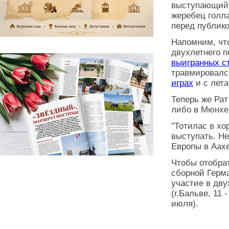
выступающий н
жеребец голл
перед публико
Напомним, чт
двухлетнего п
выигранных с
травмировался
играх
и с лета
Теперь же Рат
либо в Мюнхен
"Тотилас в хо
выступать. Не
Европы в Аахе
Чтобы отобра
сборной Герма
участие в дву
(г.Бальве, 11 
июля).