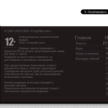
© 1997-2025 OOO «Голд Мустанг»
Главная
Н
Информационно-аналитический
журнал
ру
ООО «Голд Мустанг»
Новости
К
Издание зарегистрировано в
Видео
Комитете РФ по печати, регистрационный номер
К
Юмор от конников
ПИ №ФС77-26476.
Редакция не несет ответственность за
И
Календарь событий
достоверность рекламных материалов.
С
При предоставлении Заказчиком готового
рекламного макета, Заказчик гарантирует
С
соблюдение авторских прав (интеллектуальной
Э
собственности) третьих лиц на произведения,
включенные в рекламу.
Г
Мнение редакции не всегда совпадает с
В
мнением авторов.
Перепечатка материалов возможна только с
И
письменного разрешения редакции.
З