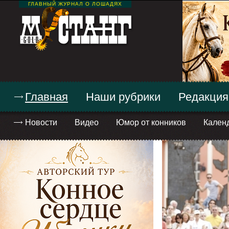
ГЛАВНЫЙ ЖУРНАЛ О ЛОШАДЯХ
Главная
Наши рубрики
Редакция
Новости
Видео
Юмор от конников
Кален