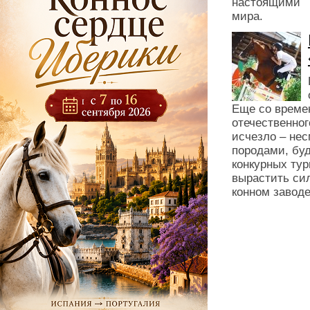
настоящими л
мира.
Еще со времен
отечественног
исчезло – не
породами, бу
конкурных тур
вырастить си
конном заводе