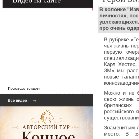
Видео на сайте
В колонке "Из
личностях, по
увлекающихся.
про очень ода
В рубрике «Г
чья жизнь не
первую очер
специализаци
Карл Хестер,
ЗМ» мы расск
новые талант
коннозаводчик
Производство карет
Можно и не б
свою жизнь 
→
Все видео
британских
российского к
существовани
Знаменитым л
место. В р