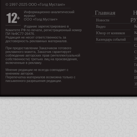
© 1997-2025 OOO «Голд Мустанг»
Главная
Н
Информационно-аналитический
журнал
ру
ООО «Голд Мустанг»
Новости
К
Издание зарегистрировано в
Видео
Комитете РФ по печати, регистрационный номер
К
Юмор от конников
ПИ №ФС77-26476.
Редакция не несет ответственность за
И
Календарь событий
достоверность рекламных материалов.
С
При предоставлении Заказчиком готового
рекламного макета, Заказчик гарантирует
С
соблюдение авторских прав (интеллектуальной
Э
собственности) третьих лиц на произведения,
включенные в рекламу.
Г
Мнение редакции не всегда совпадает с
В
мнением авторов.
Перепечатка материалов возможна только с
И
письменного разрешения редакции.
З