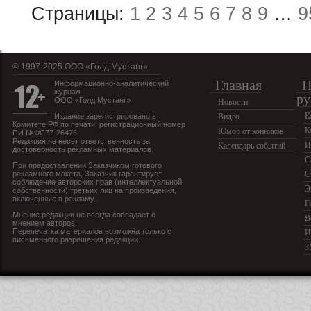
Страницы:
1
2
3
4
5
6
7
8
9
…
9
© 1997-2025 OOO «Голд Мустанг»
Главная
Н
Информационно-аналитический
журнал
ру
ООО «Голд Мустанг»
Новости
К
Издание зарегистрировано в
Видео
Комитете РФ по печати, регистрационный номер
К
Юмор от конников
ПИ №ФС77-26476.
Редакция не несет ответственность за
И
Календарь событий
достоверность рекламных материалов.
С
При предоставлении Заказчиком готового
рекламного макета, Заказчик гарантирует
С
соблюдение авторских прав (интеллектуальной
Э
собственности) третьих лиц на произведения,
включенные в рекламу.
Г
Мнение редакции не всегда совпадает с
В
мнением авторов.
Перепечатка материалов возможна только с
И
письменного разрешения редакции.
З