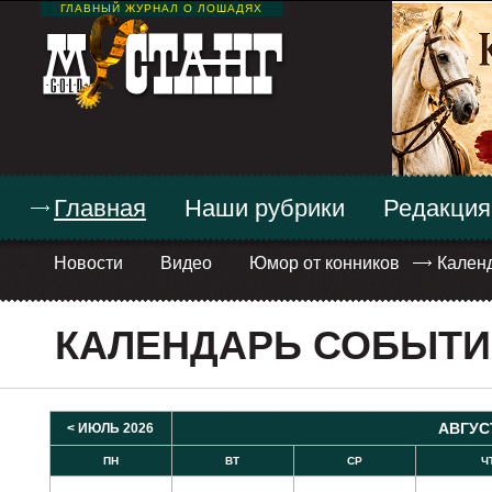
ГЛАВНЫЙ ЖУРНАЛ О ЛОШАДЯХ
Главная
Наши рубрики
Редакция
Новости
Видео
Юмор от конников
Кален
КАЛЕНДАРЬ СОБЫТ
АВГУС
< ИЮЛЬ 2026
ПН
ВТ
СР
Ч