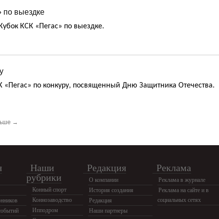
 по выездке
Кубок КСК «Пегас» по выездке.
у
СК «Пегас» по конкуру, посвященный Дню Защитника Отечества.
ьше →
я
Наши
Редакция
Реклама
рубрики
О компании
Реклама в журнале
Конный спорт
История создания
Реклама на сайте и в
Коннозаводство
социальных сетях
нников
Редакция
Ипподром
событий
Наши партнеры