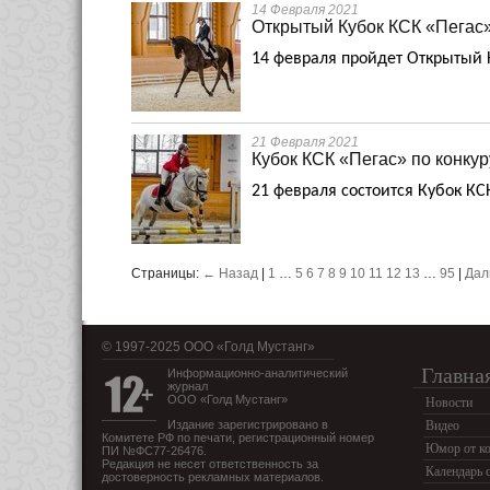
14 Февраля 2021
Открытый Кубок КСК «Пегас»
14 февраля пройдет Открытый 
21 Февраля 2021
Кубок КСК «Пегас» по конкур
21 февраля состоится Кубок К
Страницы:
← Назад
|
1
…
5
6
7
8
9
10
11
12
13
…
95
|
Дал
© 1997-2025 OOO «Голд Мустанг»
Главна
Информационно-аналитический
журнал
ООО «Голд Мустанг»
Новости
Издание зарегистрировано в
Видео
Комитете РФ по печати, регистрационный номер
Юмор от ко
ПИ №ФС77-26476.
Редакция не несет ответственность за
Календарь 
достоверность рекламных материалов.