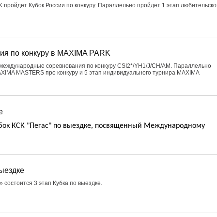
 пройдет Кубок России по конкуру. Параллельно пройдет 1 этап любительско
ия по конкуру в MAXIMA PARK
международные соревнования по конкуру CSI2*/YH1/J/CH/AM. Параллельно
AXIMA MASTERS про конкуру и 5 этап индивидуального турнира MAXIMA
е
Кубок КСК "Пегас" по выездке, посвященный Международному
ыездке
» состоится 3 этап Кубка по выездке.