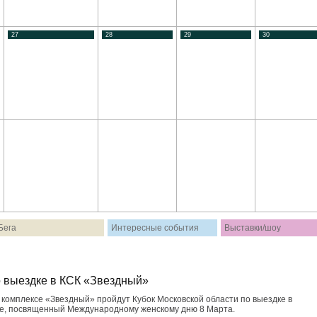
27
28
29
30
Бега
Интересные события
Выставки/шоу
о выездке в КСК «Звездный»
 комплексе «Звездный» пройдут Кубок Московской области по выездке в
дке, посвященный Международному женскому дню 8 Марта.