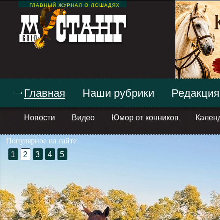
ГЛАВНЫЙ ЖУРНАЛ О ЛОШАДЯХ
Главная
Наши рубрики
Редакция
Новости
Видео
Юмор от конников
Кален
Популярное на сайте
1
2
3
4
5