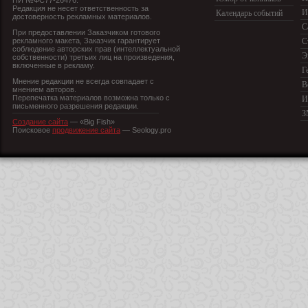
ПИ №ФС77-26476.
Редакция не несет ответственность за
И
Календарь событий
достоверность рекламных материалов.
С
При предоставлении Заказчиком готового
рекламного макета, Заказчик гарантирует
С
соблюдение авторских прав (интеллектуальной
Э
собственности) третьих лиц на произведения,
включенные в рекламу.
Г
Мнение редакции не всегда совпадает с
В
мнением авторов.
Перепечатка материалов возможна только с
И
письменного разрешения редакции.
З
Создание сайта
— «Big Fish»
Поисковое
продвижение сайта
— Seology.pro