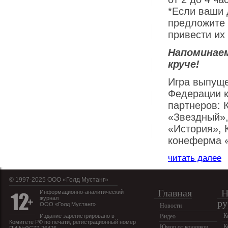
*Если ваши 
предложите 
привести их
Напоминаем
круче!
Игра выпуще
Федерации к
партнеров: 
«Звездный»,
«История», 
конеферма «
читать далее
© 1997-2025 OOO «Голд Мустанг»
Главная
Н
Информационно-аналитический
журнал
ру
ООО «Голд Мустанг»
Новости
К
Издание зарегистрировано в
Видео
Комитете РФ по печати, регистрационный номер
К
Юмор от конников