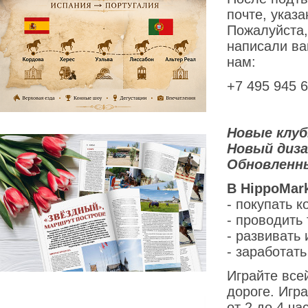
почте, указ
Пожалуйста,
написали ва
нам:
+7 495 945 
Новые клуб
Новый диза
Обновленн
В HippoMar
- покупать 
- проводить 
- развивать
- заработать
Играйте все
дороге. Игр
от 2 до 4 ч