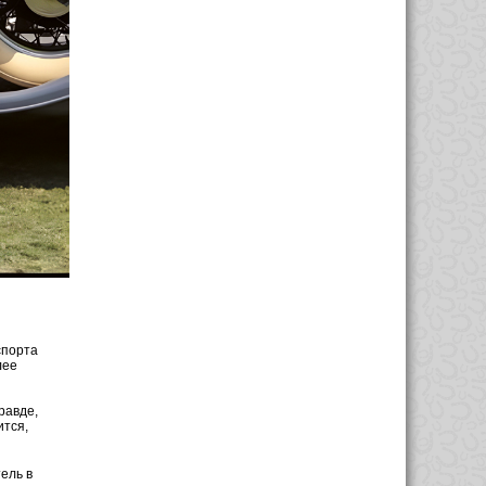
спорта
лее
равде,
ится,
ель в