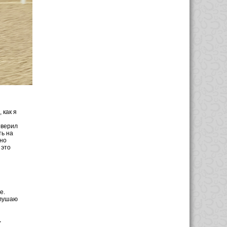
 как я
оверил
ть на
ьно
 это
е.
слушаю
­