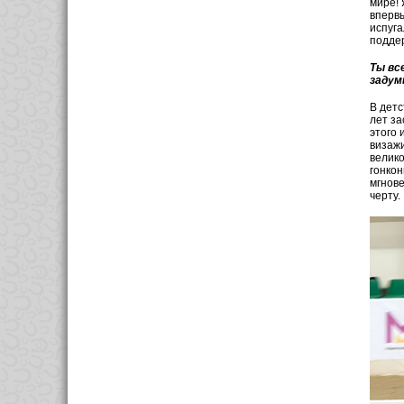
мире! 
впервы
испуга
подде
Ты вс
задум
В детс
лет за
этого 
визажи
велико
гонкон
мгнове
черту.