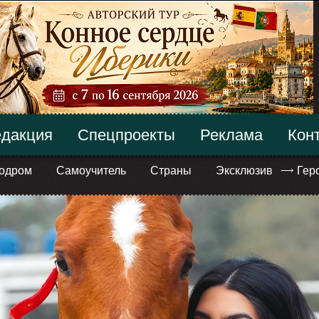
дакция
Спецпроекты
Реклама
Кон
одром
Самоучитель
Страны
Эксклюзив
Гер