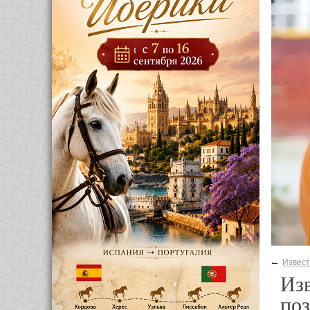
←
Извес
Изв
поз