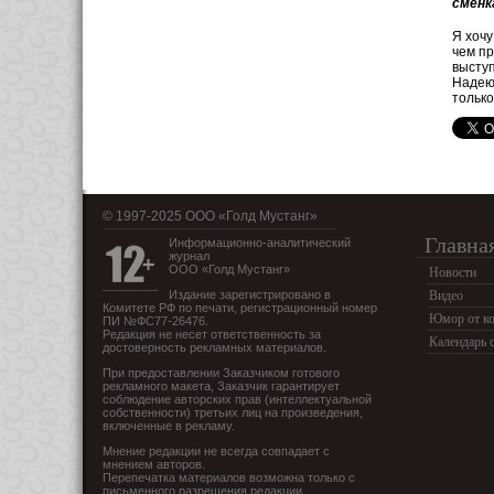
сменк
Я хочу
чем пр
выступ
Надеюс
только
© 1997-2025 OOO «Голд Мустанг»
Главна
Информационно-аналитический
журнал
ООО «Голд Мустанг»
Новости
Издание зарегистрировано в
Видео
Комитете РФ по печати, регистрационный номер
Юмор от ко
ПИ №ФС77-26476.
Редакция не несет ответственность за
Календарь 
достоверность рекламных материалов.
При предоставлении Заказчиком готового
рекламного макета, Заказчик гарантирует
соблюдение авторских прав (интеллектуальной
собственности) третьих лиц на произведения,
включенные в рекламу.
Мнение редакции не всегда совпадает с
мнением авторов.
Перепечатка материалов возможна только с
письменного разрешения редакции.