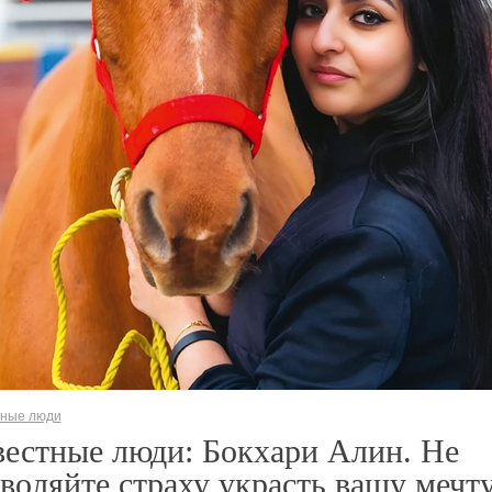
тные люди
естные люди: Бокхари Алин. Не
воляйте страху украсть вашу мечту