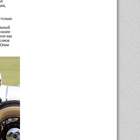
ая
ука,
 только
льный
знание
еня как
олков
 Юлии