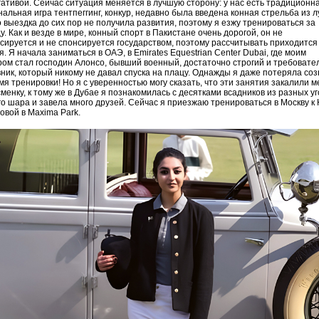
ативой. Сейчас ситуация меняется в лучшую сторону: у нас есть традиционн
альная игра тентпеггинг, конкур, недавно была введена конная стрельба из л
 выездка до сих пор не получила развития, поэтому я езжу тренироваться за
у. Как и везде в мире, конный спорт в Пакистане очень дорогой, он не
ируется и не спонсируется государством, поэтому рассчитывать приходится
я. Я начала заниматься в ОАЭ, в Emirates Equestrian Center Dubai, где моим
ом стал господин Алонсо, бывший военный, достаточно строгий и требовате
ник, который никому не давал спуска на плацу. Однажды я даже потеряла со
мя тренировки! Но я с уверенностью могу сказать, что эти занятия закалили м
менку, к тому же в Дубае я познакомилась с десятками всадников из разных уг
о шара и завела много друзей. Сейчас я приезжаю тренироваться в Москву к
вой в Maxima Park.