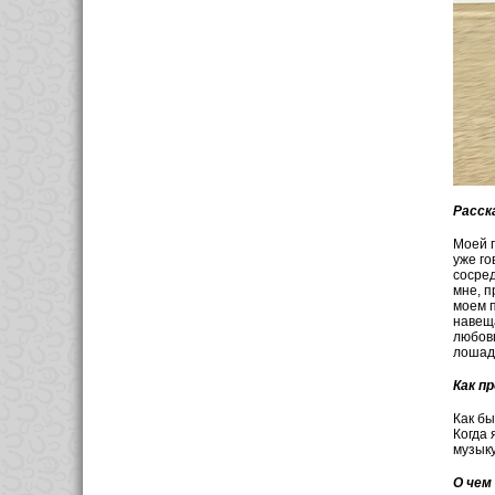
Расск
Моей п
уже го
сосред
мне, п
моем п
навеща
любовь
лошад
Как п
Как бы
Когда 
музыку
О чем