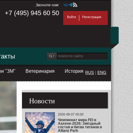
Звоните нам:
+7 (495) 945 60 50
Войти
Регистрация
такты
ои "ЗМ"
Ветеринария
История
RUS
|
ENG
Новости
2026-08-07 00:00
Чемпионат мира FEI в
Аахене-2026: Звёздный
состав и битва титанов в
Allianz Park