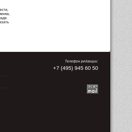
ести,
менка,
иаде.
азать
Телефон редакции:
+7 (495) 945 60 50