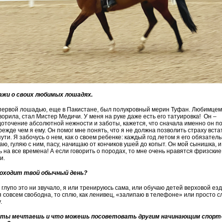
ажи о своих любимых лошадях.
ервой лошадью, еще в Пакистане, был полукровный мерин Туфан. Любимцем,
ворила, стал Мистер Медичи. У меня на руке даже есть его татуировка! Он –
оточение абсолютной нежности и заботы, кажется, что сначала именно он п
режде чем я ему. Он помог мне понять, что я не должна позволить страху вста
ути. Я забочусь о нем, как о своем ребенке: каждый год летом я его обязател
ю, гуляю с ним, пасу, начищаю от кончиков ушей до копыт. Он мой сынишка, и
 на все времена! А если говорить о породах, то мне очень нравятся фризские
и.
роходит твой обычный день?
 глупо это ни звучало, я или тренируюсь сама, или обу­чаю детей верховой езд
я совсем свободна, то сплю, как ленивец, «залипаю в телефоне» или просто 
.
 ты мечтаешь и что можешь посоветовать другим начинающим спорт