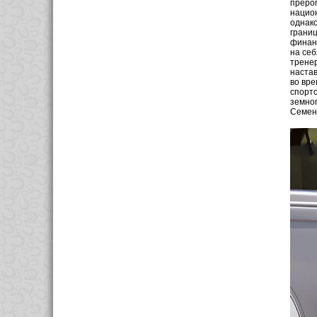
прерог
национ
однако
границ
финанс
на себ
тренер
настав
во вре
спортс
земног
Семено