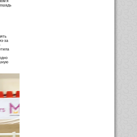
вом я
 лошадь
вять
из-за
ю
етила
 одно
ишную