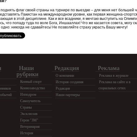
ам?
 поднять флаг своей страны на турнире по выездке – для меня нет большей ч
едставлять Пакистан на международном уровне, как первая женщина-спортс
ающая в этой дисциплине. Как и все всадники, я мечтаю выступить на Олимп
ь, что попаду туда по воле Бога, Иншааллах! Что же касается совета, могу ск
 одно: никогда не сдавайтесь! Не позволяйте страху украсть Вашу мечту!
я
Наши
Редакция
Реклама
рубрики
О компании
Реклама в журнале
Конный спорт
История создания
Реклама на сайте и в
Коннозаводство
социальных сетях
нников
Редакция
Ипподром
событий
Наши партнеры
Самоучитель
Страны
Эксклюзив
Герои "ЗМ"
Ветеринария
История