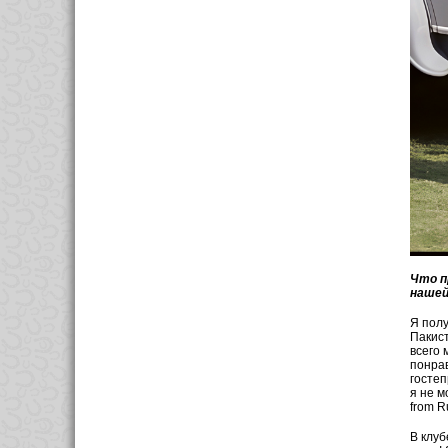
Что п
нашей
Я полу
Пакист
всего 
понрав
гостеп
я не м
from R
В клуб