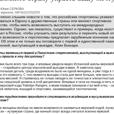
: Юлия СЕРКОВА
 журнала: GM №2(225)2025
оянно слышим новости о том, что российские спортсмены уезжают
ваться в Европу и дружественные страны или меняют спортивное
ство, чтобы иметь возможность выступать на международных
ваниях. Однако, как оказалось, существуют и примеры, когда инос
ют в Россию, чтобы улучшить свои результаты и перенять новый оп
е возможности и перспективы предлагает зарубежным конникам н
 Об этом и не только мы поговорили с первой и единственной паки
енкой, выступающей в выездке, Алин Бокхари.
 ты являешься первой в Пакистане спортсменкой, выступающей в выез
ы пришла в эту дисциплину?
мне было всего три года, я впервые увидела видео Испанской школы верхово
 – старейшего центра классической выездки в мире. Я заметила одну
тельную деталь: среди всадников не было ни одной женщины, и уже тогда я 
 это изменить. С того момента выездка стала для меня больше, чем просто с
ала миссией. Я стремилась не только овладеть ее точностью и элегантностью
на серьезный уровень в этой дисциплине. Впервые я села на лошадь в пять л
верховой езды Pakistan Rangers, а моим первым тренером стал мой отец – с
ой любитель лошадей и спортсмен, занимающийся тентпеггингом.
ими трудностями приходится сталкиваться всадницам в мусульманско
стве?
е женщины вообще не имели возможности заниматься верховой ездой, поско
ан – исламская страна, где конный спорт всегда считался исконно мужской