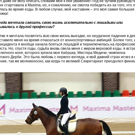
Я даже не могу описать словами мое к ней уважение! Под ее чутким руководст
е стартовала в Maxima, но, к сожалению, не смогла победить из-за того, что
лась во время езды. В любом случае, мой наставник – это моя самая большая
ржка!
егда мечтала связать свою жизнь исключительно с лошадьми или
ывалась о другой профессии?
тве я мечтала посвятить всю свою жизнь выездке, но неудачное падение в де
ставило меня на время отказаться от конноспортивных амбиций. Более того, 
инцидента я вообще начала бояться лошадей и переключилась на професси
ста. Но, спустя годы, судьба вновь свела меня с миром верховой езды: я встр
лепного коня, которого купила моя бабушка, Мистера Медичи, чемпиона
гского Дерби. Это была любовь с первого взгляда, и мой давний страх исчез в
ние, так же молниеносно, как когда-то великий Секретариат преодолел фин