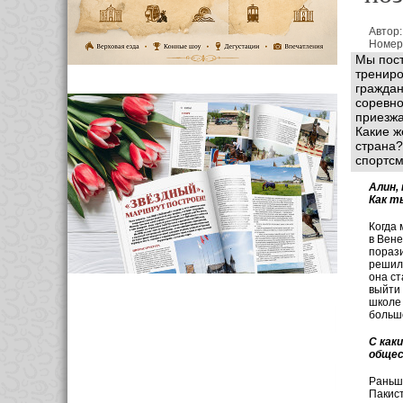
Автор
Номер
Мы пост
трениро
граждан
соревно
приезжа
Какие ж
страна?
спортсм
Алин,
Как т
Когда 
в Вене
порази
решила
она ст
выйти 
школе 
больш
С как
обще
Раньш
Пакист