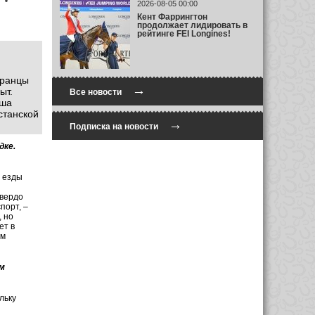
2026-08-05 00:00
Кент Фаррингтон
продолжает лидировать в
рейтинге FEI Longines!
транцы
→
ыт.
Все новости
аша
станской
→
Подписка на новости
дке.
й езды
твердо
порт, –
, но
ет в
ам
м
льку