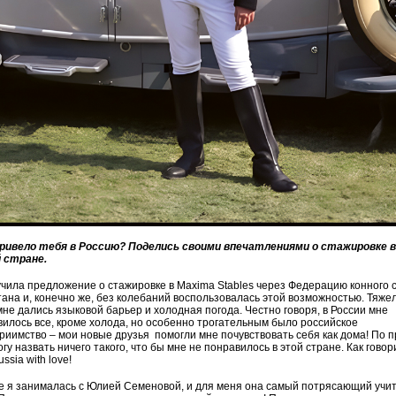
ривело тебя в Россию? Поделись своими впечатлениями о стажировке в
 стране.
чила предложение о стажировке в Maxima Stables через Федерацию конного 
ана и, конечно же, без колебаний воспользовалась этой возможностью. Тяже
мне дались языковой барьер и холодная погода. Честно говоря, в России мне
илось все, кроме холода, но особенно трогательным было российское
риимство – мои новые друзья помогли мне почувствовать себя как дома! По п
огу назвать ничего такого, что бы мне не понравилось в этой стране. Как говор
ussia with love!
е я занималась с Юлией Семеновой, и для меня она самый потрясающий учит