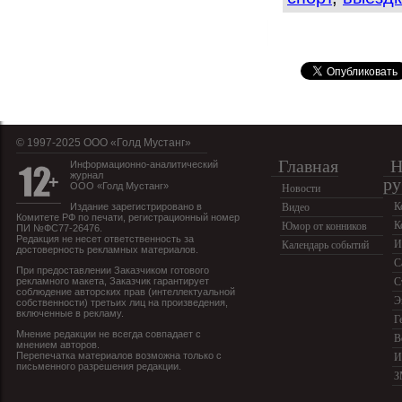
© 1997-2025 OOO «Голд Мустанг»
Главная
Н
Информационно-аналитический
журнал
ру
ООО «Голд Мустанг»
Новости
К
Издание зарегистрировано в
Видео
Комитете РФ по печати, регистрационный номер
К
Юмор от конников
ПИ №ФС77-26476.
Редакция не несет ответственность за
И
Календарь событий
достоверность рекламных материалов.
С
При предоставлении Заказчиком готового
рекламного макета, Заказчик гарантирует
С
соблюдение авторских прав (интеллектуальной
Э
собственности) третьих лиц на произведения,
включенные в рекламу.
Г
Мнение редакции не всегда совпадает с
В
мнением авторов.
Перепечатка материалов возможна только с
И
письменного разрешения редакции.
З