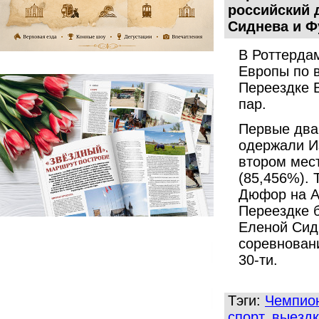
российский 
Сиднева и Фу
В Роттерда
Европы по 
Переездке 
пар.
Первые два
одержали Из
втором мес
(85,456%). 
Дюфор на А
Переездке 
Еленой Сид
соревновани
30-ти.
Тэги:
Чемпион
спорт
,
выездк