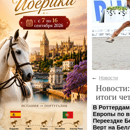
←
Новости
Новости:
итоги че
В Роттердам
Европы по в
Переездке Б
Верт на Белл