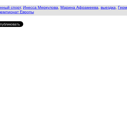
нный спорт
,
Инесса Меркулова
,
Марина Афрамеева
,
выездка
,
Герм
чемпионат Европы