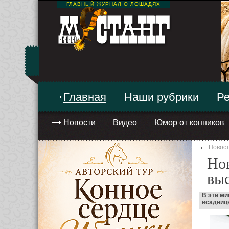
ГЛАВНЫЙ ЖУРНАЛ О ЛОШАДЯХ
Главная
Наши рубрики
Ре
Новости
Видео
Юмор от конников
←
Новос
Нов
выс
В эти ми
всадницы