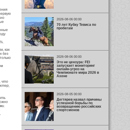
ения
первую
ьно
2026-08-06 00:00
ные
70 лет Кубку Тевиса по
пробегам
анные
езду
3%.
к, как
н без
2026-08-06 00:00
 только
Это не цензура: FEI
запускает мониторинг
ом
онлайн-угроз на
Чемпионате мира 2026 в
Ахене
, что
актер,
2026-08-05 00:00
ить
Дегтярев назвал причины
можно
успешной борьбы по
ми.
возвращению российских
спортсменов
,