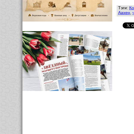
Тэги:
Ко
Аахен
,