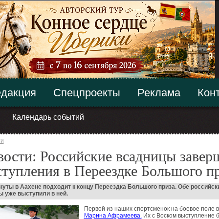
дакция
Спецпроекты
Реклама
Кон
Календарь событий
ти
ости: Российские всадницы завер
тупления в Переездке Большого п
нуты в Аахене подходит к концу Переездка Большого приза. Обе российск
 уже выступили в ней.
Первой из наших спортсменок на боевое поле
Марина Афрамеева.
Их с Воском выступление 