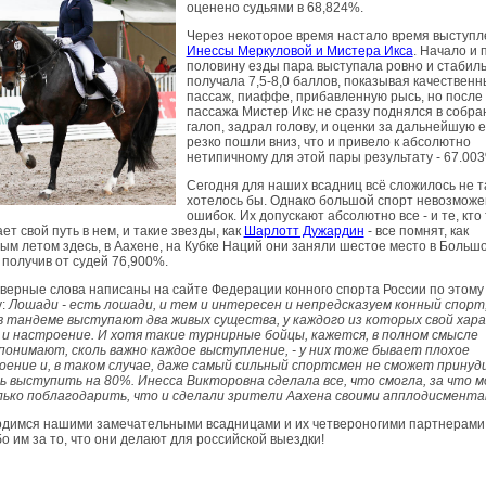
оценено судьями в 68,824%.
Через некоторое время настало время выступл
Инессы Меркуловой и Мистера Икса
. Начало и 
половину езды пара выступала ровно и стабил
получала 7,5-8,0 баллов, показывая качествен
пассаж, пиаффе, прибавленную рысь, но после
пассажа Мистер Икс не сразу поднялся в собр
галоп, задрал голову, и оценки за дальнейшую 
резко пошли вниз, что и привело к абсолютно
нетипичному для этой пары результату - 67.00
Сегодня для наших всадниц всё сложилось не та
хотелось бы. Однако большой спорт невозможе
ошибок. Их допускают абсолютно все - и те, кто
ет свой путь в нем, и такие звезды, как
Шарлотт Дужардин
- все помнят, как
м летом здесь, в Аахене, на Кубке Наций они заняли шестое место в Больш
 получив от судей 76,900%.
верные слова написаны на сайте Федерации конного спорта России по этому
у:
Лошади - есть лошади, и тем и интересен и непредсказуем конный спорт
в тандеме выступают два живых существа, у каждого из которых свой хар
 и настроение. И хотя такие турнирные бойцы, кажется, в полном смысле
понимают, сколь важно каждое выступление, - у них тоже бывает плохое
оение и, в таком случае, даже самый сильный спортсмен не сможет принуд
 выступить на 80%. Инесса Викторовна сделала все, что смогла, за что 
лько поблагодарить, что и сделали зрители Аахена своими апплодисмента
рдимся нашими замечательными всадницами и их четвероногими партнерами
о им за то, что они делают для российской выездки!