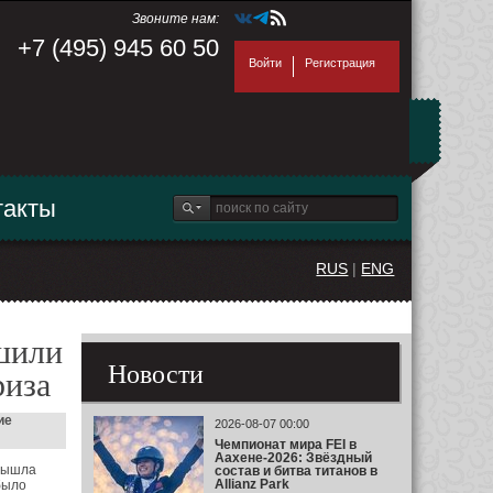
Звоните нам:
+7 (495) 945 60 50
Войти
Регистрация
такты
RUS
|
ENG
шили
Новости
риза
ие
2026-08-07 00:00
Чемпионат мира FEI в
Аахене-2026: Звёздный
 вышла
состав и битва титанов в
Allianz Park
было