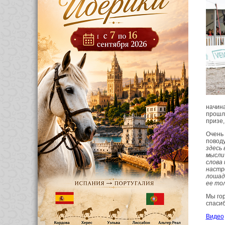
начина
прошлы
призе,
Очень 
повод
здесь 
мысли
слова 
настр
лошадь
ее то
Мы го
спасиб
Видео