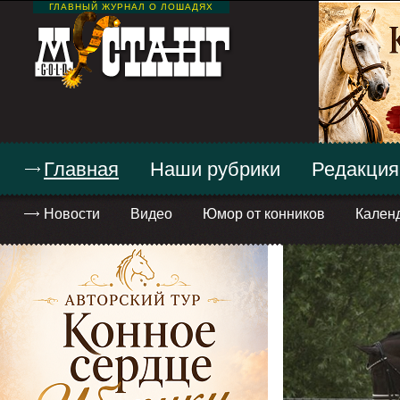
ГЛАВНЫЙ ЖУРНАЛ О ЛОШАДЯХ
Главная
Наши рубрики
Редакция
Новости
Видео
Юмор от конников
Кален