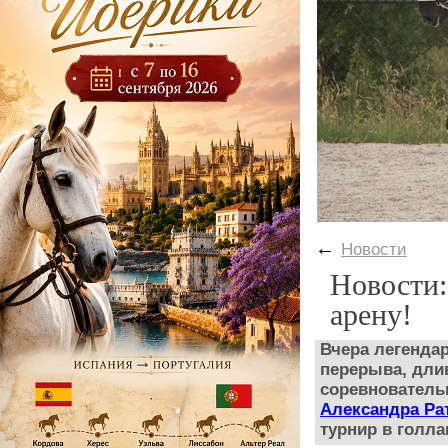
←
Новости
Новости:
арену!
Вчера легенда
перерыва, длив
соревновательн
Александра Ра
турнир в голла