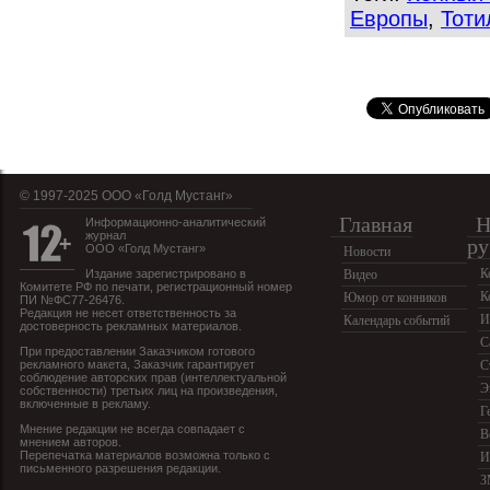
Европы
,
Тоти
© 1997-2025 OOO «Голд Мустанг»
Главная
Н
Информационно-аналитический
журнал
ру
ООО «Голд Мустанг»
Новости
К
Издание зарегистрировано в
Видео
Комитете РФ по печати, регистрационный номер
К
Юмор от конников
ПИ №ФС77-26476.
Редакция не несет ответственность за
И
Календарь событий
достоверность рекламных материалов.
С
При предоставлении Заказчиком готового
рекламного макета, Заказчик гарантирует
С
соблюдение авторских прав (интеллектуальной
Э
собственности) третьих лиц на произведения,
включенные в рекламу.
Г
Мнение редакции не всегда совпадает с
В
мнением авторов.
Перепечатка материалов возможна только с
И
письменного разрешения редакции.
З