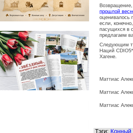
Возвращение, 
прошлой весн
оценивалось п
если, конечно
пасущихся в 
предлагаем в
Следующим ту
Наций CDIO5*
Хагене.
Маттиас Алек
Маттиас Алек
Маттиас Алек
Тэги:
Конный 