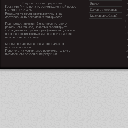
К
Издание зарегистрировано в
Видео
Комитете РФ по печати, регистрационный номер
К
Юмор от конников
ПИ №ФС77-26476.
Редакция не несет ответственность за
И
Календарь событий
достоверность рекламных материалов.
С
При предоставлении Заказчиком готового
рекламного макета, Заказчик гарантирует
С
соблюдение авторских прав (интеллектуальной
Э
собственности) третьих лиц на произведения,
включенные в рекламу.
Г
Мнение редакции не всегда совпадает с
В
мнением авторов.
Перепечатка материалов возможна только с
И
письменного разрешения редакции.
З