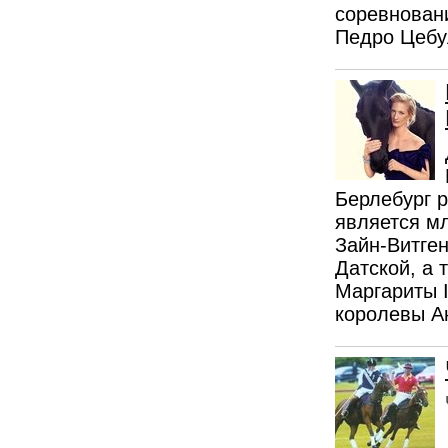
соревновани
Педро Цебу
Берлебург р
является м
Зайн-Витге
Датской, а
Маргариты I
королевы А