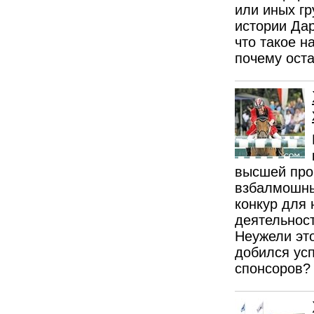
или иных г
истории Да
что такое н
почему оста
высшей про
взбалмошны
конкур для 
деятельност
Неужели это
добился ус
спонсоров?