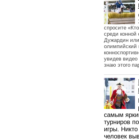
спросите «Кто
среди конной 
Дужардин или
олимпийский п
конноспортивн
увидев видео 
знаю этого па
самым ярки
турниров п
игры. Никто
человек вы