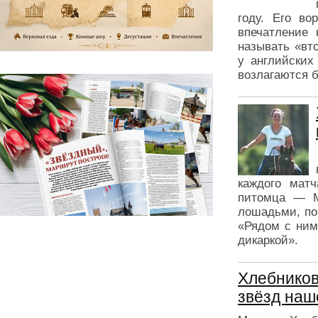
году. Его во
впечатление 
называть «вт
у английских
возлагаются 
каждого мат
питомца — М
лошадьми, по
«Рядом с ним
дикаркой».
Хлебников
звёзд наш