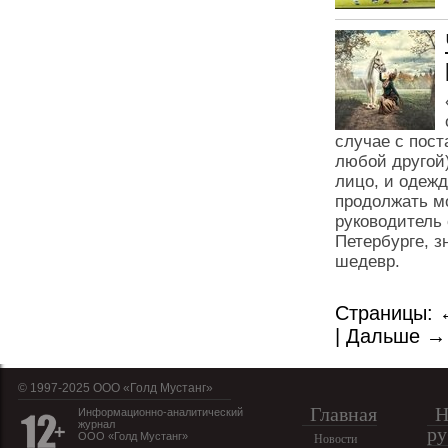
случае с пост
любой другой
лицо, и одежд
продолжать м
руководитель
Петербурге, з
шедевр.
Страницы:
|
Дальше →
© 1997-2025 OOO «Голд Мустанг»
Главная
Н
Информационно-аналитический
журнал
ру
ООО «Голд Мустанг»
Новости