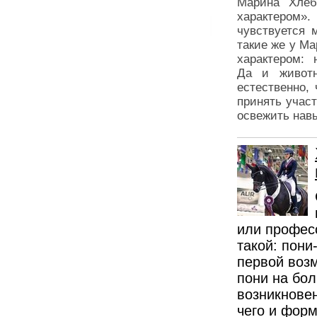
Марина Хлеб
характером
чувствуется 
такие же у М
характером: 
Да и живот
естественно,
принять учас
освежить навы
или професс
такой: пони
первой воз
пони на бо
возникновен
чего и форм