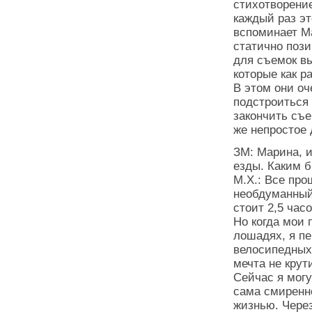
стихотворени
каждый раз э
вспоминает М
статично пози
для съемок в
которые как р
В этом они оч
подстроиться 
закончить съе
же непростое 
ЗМ: Марина, и
езды. Каким 
М.Х.: Все про
необдуманный 
стоит 2,5 часо
Но когда мои 
лошадях, я пе
велосипедных 
мечта не крут
Сейчас я могу
сама смиренно
жизнью. Через