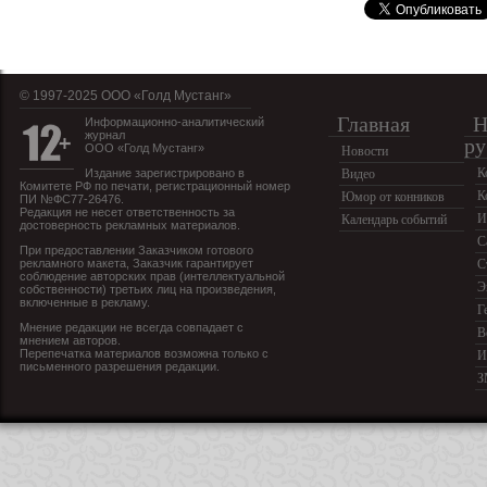
© 1997-2025 OOO «Голд Мустанг»
Главная
Н
Информационно-аналитический
журнал
ру
ООО «Голд Мустанг»
Новости
К
Издание зарегистрировано в
Видео
Комитете РФ по печати, регистрационный номер
К
Юмор от конников
ПИ №ФС77-26476.
Редакция не несет ответственность за
И
Календарь событий
достоверность рекламных материалов.
С
При предоставлении Заказчиком готового
рекламного макета, Заказчик гарантирует
С
соблюдение авторских прав (интеллектуальной
Э
собственности) третьих лиц на произведения,
включенные в рекламу.
Г
Мнение редакции не всегда совпадает с
В
мнением авторов.
Перепечатка материалов возможна только с
И
письменного разрешения редакции.
З