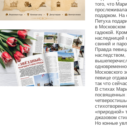
того, что Мар
прослеживала
подарком. На 
Петуха подари
в Московском 
гадюкой. Кром
наследницей 
свиней и пар
Правда певиц
наследством,
вышеперечисл
одновременно
Московского з
певице отдав
так что сейча
В стихах Мари
посвященных 
четверостишье
стихотворение
«природной» т
джазовом стил
Но конные ув