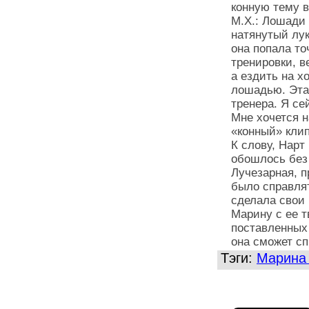
конную тему 
М.Х.: Лошади
натянутый лук
она попала то
тренировки, в
а ездить на 
лошадью. Эта
тренера. Я се
Мне хочется н
«конный» клип
К слову, Нарт
обошлось без 
Лучезарная, 
было справлят
сделала свои
Марину с ее 
поставленных 
она сможет с
Тэги:
Марина