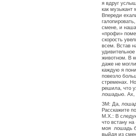
я вдруг услыш
как музыкант
Впереди ехал
галопировать,
смене, и наш
«профи» поме
скорость увел
всем. Встав н
удивительное
животном. В к
даже не могли
каждую я пони
повезло больш
стременах. Но
решила, что у
лошадью. Ах, 
ЗМ: Да, лошад
Расскажите по
М.Х.: В след
что встану на
моя лошадь бы
выйдя из смен