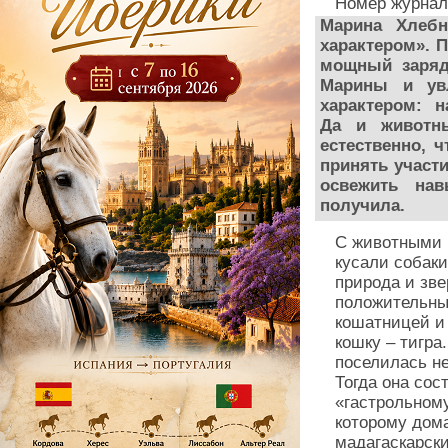
Номер журнал
Марина Хлеб
характером». П
мощный заряд 
Марины и ув
характером: н
Да и животн
естественно, 
принять участ
освежить на
получила.
С животными п
кусали собаки
природа и зве
положительны
кошатницей и
кошку – тигра
поселилась не
Тогда она сос
«гастрольному
которому дом
мадагаскарски