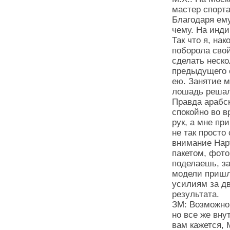
мастер спорт
Благодаря ему
чему. На инди
Так что я, на
поборола свой
сделать неско
предыдущего 
ею. Занятие м
лошадь решала
Правда арабск
спокойно во в
рук, а мне пр
не так просто
внимание Нар
пакетом, фото
поделаешь, за
модели пришл
усилиям за д
результата.
ЗМ: Возможно
но все же вну
вам кажется, 