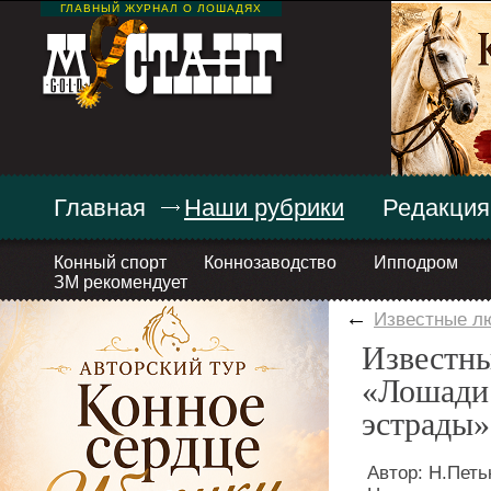
ГЛАВНЫЙ ЖУРНАЛ О ЛОШАДЯХ
Главная
Наши рубрики
Редакция
Конный спорт
Коннозаводство
Ипподром
ЗМ рекомендует
←
Известные л
Известны
«Лошади 
эстрады»
Автор: Н.Петь