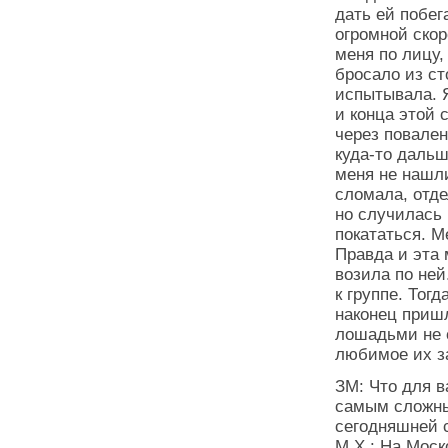
дать ей побега
огромной скор
меня по лицу,
бросало из ст
испытывала. 
и конца этой 
через повален
куда-то дальш
меня не нашли
сломала, отд
но случилась 
покататься. М
Правда и эта 
возила по не
к группе. Тог
наконец пришл
лошадьми не с
любимое их з
ЗМ: Что для в
самым сложны
сегодняшней 
М.Х.: На Мос