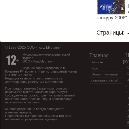
конкуру 2006"
Страницы:
© 1997-2025 OOO «Голд Мустанг»
Главная
Н
Информационно-аналитический
журнал
ру
ООО «Голд Мустанг»
Новости
К
Издание зарегистрировано в
Видео
Комитете РФ по печати, регистрационный номер
К
Юмор от конников
ПИ №ФС77-26476.
Редакция не несет ответственность за
И
Календарь событий
достоверность рекламных материалов.
С
При предоставлении Заказчиком готового
рекламного макета, Заказчик гарантирует
С
соблюдение авторских прав (интеллектуальной
Э
собственности) третьих лиц на произведения,
включенные в рекламу.
Г
Мнение редакции не всегда совпадает с
В
мнением авторов.
Перепечатка материалов возможна только с
И
письменного разрешения редакции.
З