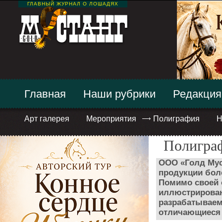
ГЛАВНЫЙ ЖУРНАЛ О ЛОШАДЯХ
Главная
Наши рубрики
Редакция
Арт галерея
Мероприятия
Полиграфия
Н
Полиграф
ООО «Голд Мус
продукции боле
Помимо своей 
иллюстрирован
разрабатываем
отличающиеся 