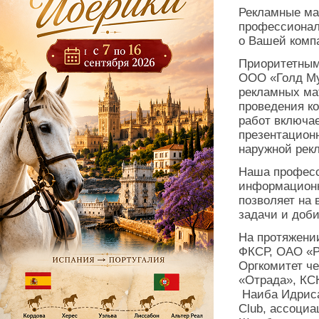
Рекламные ма
профессионал
о Вашей компа
Приоритетным
ООО «Голд Му
рекламных ма
проведения к
работ включае
презентационн
наружной рекл
Наша професс
информационн
позволяет на
задачи и доб
На протяжени
ФКСР, ОАО «Р
Оргкомитет ч
«Отрада», КС
Наиба Идриса,
Club, ассоциа