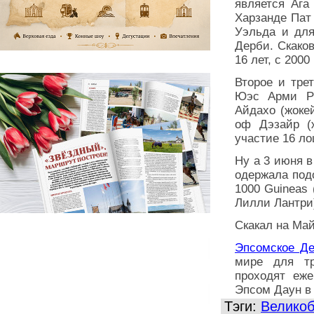
является Ага
Харзанде Пат 
Уэльда и для
Дерби. Скако
16 лет, с 2000
Второе и тре
Юэс Арми Рэ
Айдахо (жоке
оф Дэзайр (
участие 16 л
Ну а 3 июня в
одержала под
1000 Guineas 
Лилли Лантри)
Скакал на Май
Эпсомское Д
мире для тр
проходят еже
Эпсом Даун в
Тэги:
Великоб