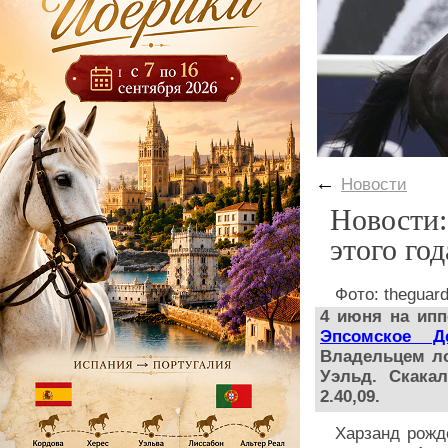
←
Новости
Новости:
этого год
Фото: theguar
4 июня на ип
Эпсомское Д
Владельцем ло
Уэльд. Скака
2.40,09.
Харзанд рожд