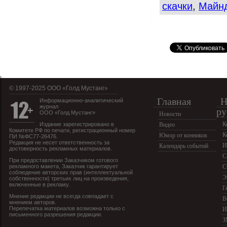
скачки
,
Майнд
© 1997-2025 OOO «Голд Мустанг»
Главная
Н
Информационно-аналитический
журнал
ру
ООО «Голд Мустанг»
Новости
К
Издание зарегистрировано в
Видео
Комитете РФ по печати, регистрационный номер
К
Юмор от конников
ПИ №ФС77-26476.
Редакция не несет ответственность за
И
Календарь событий
достоверность рекламных материалов.
С
При предоставлении Заказчиком готового
рекламного макета, Заказчик гарантирует
С
соблюдение авторских прав (интеллектуальной
Э
собственности) третьих лиц на произведения,
включенные в рекламу.
Г
Мнение редакции не всегда совпадает с
В
мнением авторов.
Перепечатка материалов возможна только с
И
письменного разрешения редакции.
З