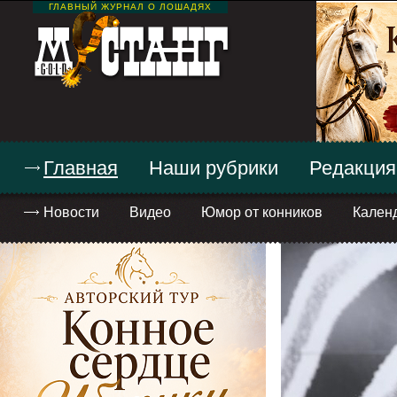
ГЛАВНЫЙ ЖУРНАЛ О ЛОШАДЯХ
Главная
Наши рубрики
Редакция
Новости
Видео
Юмор от конников
Кален