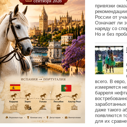
привязки оказ
рекомендации
России от уча
Означает ли э
наряду со сп
Но и без проб
всего. В евро
измеряется не
барреля нефти
востребованно
заработанных
даже такого аб
появляются т
для их сравне