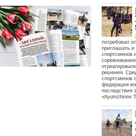
потребовал о
приглашать и 
спортсменов 
соревнования
отреагировал
решения. Сред
спортсменов о
федерация ко
последствия 
«Ilyumzhinov