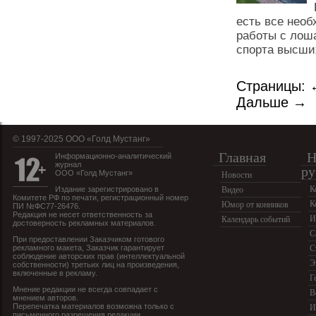
есть все нео
работы с лоша
спорта высши
Страницы:
Дальше →
© 1997-2025 OOO «Голд Мустанг»
Главная
Н
Информационно-аналитический
журнал
ру
ООО «Голд Мустанг»
Новости
К
Издание зарегистрировано в
Видео
Комитете РФ по печати, регистрационный номер
К
Юмор от конников
ПИ №ФС77-26476.
Редакция не несет ответственность за
И
Календарь событий
достоверность рекламных материалов.
С
При предоставлении Заказчиком готового
рекламного макета, Заказчик гарантирует
С
соблюдение авторских прав (интеллектуальной
Э
собственности) третьих лиц на произведения,
включенные в рекламу.
Г
Мнение редакции не всегда совпадает с
В
мнением авторов.
Перепечатка материалов возможна только с
И
письменного разрешения редакции.