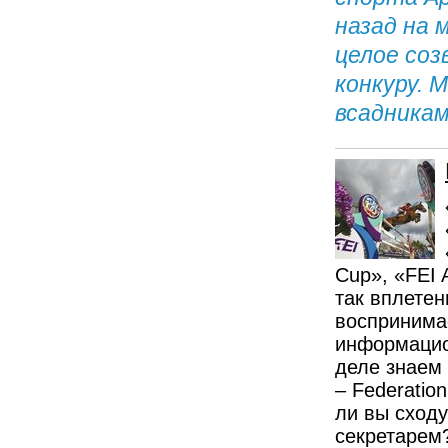
назад на 
целое соз
конкуру. 
всадникам
Cup», «FEI 
так вплетен
воспринима
информацио
деле знаем 
– Federatio
ли вы сходу
секретарем?