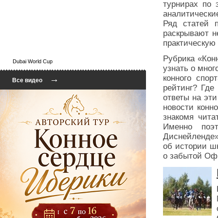
турнирах по 
аналитически
Ряд статей 
раскрывают н
практическую
Рубрика «Кон
Dubai World Cup
узнать о мно
конного спор
→
Все видео
рейтинг? Где
ответы на эт
новости конно
знакомя чита
Именно поэт
Диснейленде»
об истории ш
о забытой Оф