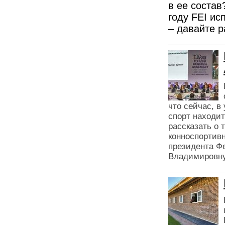
в ее состав
году FEI ис
– давайте р
что сейчас, в
спорт находи
рассказать о 
конноспортив
президента Ф
Владимировну