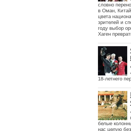
словно перено
в Оман, Кита
цвета национ
зрителей и сп
году выбор ор
Хаген преврат
18-летнего п
белые колонны
нас целую бе