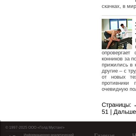
скачках, в ми
опровергает
конников за п
прижились в 
другие – с тр
от новых те
противники 
очевидную по
Страницы:
51
|
Дальш
© 1997-2025 OOO «Голд Мустанг»
Главная
Н
Информационно-аналитический