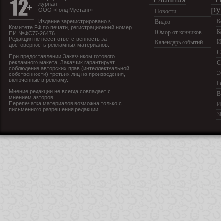
журнал
ру
ООО «Голд Мустанг»
Новости
К
Издание зарегистрировано в
Видео
Комитете РФ по печати, регистрационный номер
К
Юмор от конников
ПИ №ФС77-26476.
Редакция не несет ответственность за
И
Календарь событий
достоверность рекламных материалов.
С
При предоставлении Заказчиком готового
рекламного макета, Заказчик гарантирует
С
соблюдение авторских прав (интеллектуальной
Э
собственности) третьих лиц на произведения,
включенные в рекламу.
Г
Мнение редакции не всегда совпадает с
В
мнением авторов.
Перепечатка материалов возможна только с
И
письменного разрешения редакции.
З