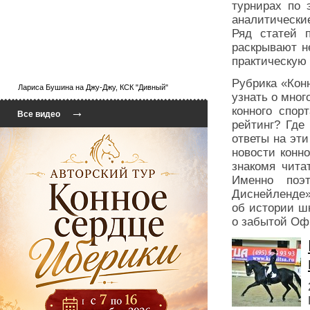
турнирах по 
аналитически
Ряд статей 
раскрывают н
практическую
Рубрика «Кон
Лариса Бушина на Джу-Джу, КСК "Дивный"
узнать о мно
конного спор
→
Все видео
рейтинг? Где
ответы на эт
новости конно
знакомя чита
Именно поэт
Диснейленде»
об истории ш
о забытой Оф