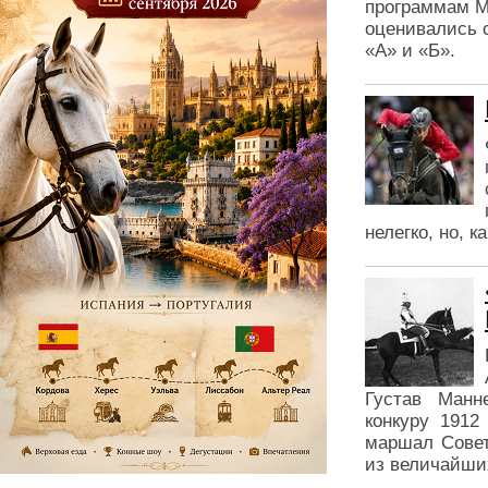
программам М
оценивались 
«А» и «Б».
нелегко, но, 
Густав Манн
конкуру 1912
маршал Совет
из величайши