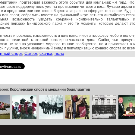
британии, подтвердил важность этого события для компании: «Я горд, что 
ет свою поддержку поло уже на протяжении четверти века. Лучшие игроки 
е и представители светского общества из разных сфер деятельности, будь т
 или спорт, собрались вместе на финальной игре летнего английского сезо
льная возможность увидеть собрание исключительно талантливых иг
асные пейзажи Виндзорского парка – это те моменты, которые делают эт
нным».
тность и роскошь, изысканность и шик наполняют атмосферу любого поло-
яются визитной карточкой ювелирно-часового дома Cartier, чье присутс
ржка не только украшает мировое конное сообщество, но и привлекает в
й публики, внося неоценимый вклад в популяризацию конного спорта во всем
нный спорт
,
Cartier
,
скачки
,
поло
ерея:
Королевский спорт в мерцании бриллиантов