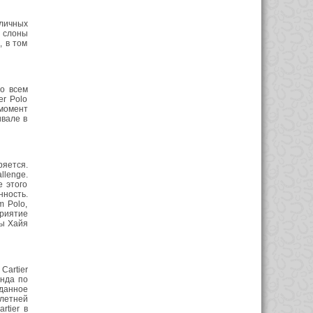
зличных
s слоны
, в том
во всем
er Polo
 момент
ивале в
ряется.
llenge.
е этого
ность.
m Polo,
риятие
сы Хайя
Cartier
анда по
жданное
 летней
rtier в