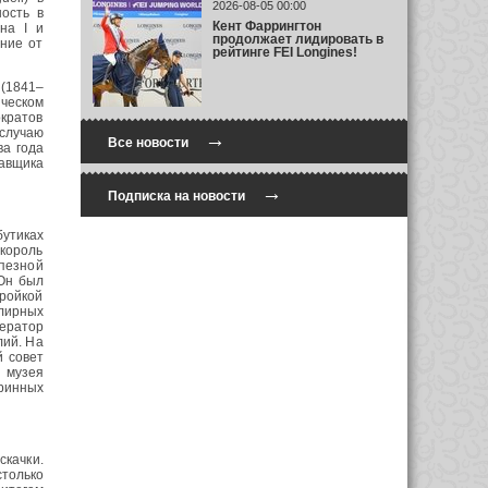
2026-08-05 00:00
ность в
Кент Фаррингтон
на I и
продолжает лидировать в
ение от
рейтинге FEI Longines!
 (1841–
ическом
ократов
случаю
→
Все новости
ва года
тавщика
→
Подписка на новости
бутиках
 король
пезной
 Он был
тройкой
елирных
ператор
лий. На
й совет
 музея
ринных
скачки.
только