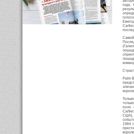
автор
года.
резул
опреде
голосо
Ежегод
Carti
послед
Самой
После
(Гали
лошад
спринт
лошад
коман
Страст
Palm B
предс
элега
короле
Только
только
поло 
Cartie
США),
событи
1984 г
прест
корол