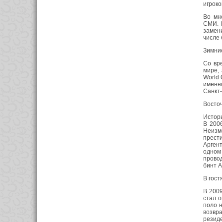
игроко
Во мн
СМИ. 
замени
числе 
Зимни
Со вре
мире, 
World
именн
Санкт
Восточ
Истори
В 2006
Неизм
прест
Аргент
одном
провод
бинт А
В гост
В 2009
стал о
поло н
возвра
резиде