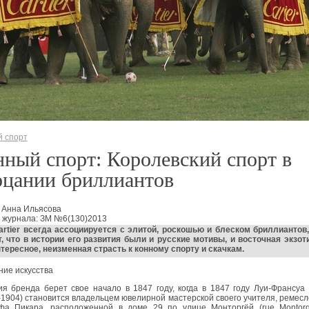
 спорт
ный спорт: Королевский спорт в
рцании бриллиантов
 Анна Ильясова
 журнала: ЗМ №6(130)2013
rtier всегда ассоциируется с элитой, роскошью и блеском бриллиантов
т, что в истории его развития были и русские мотивы, и восточная экзоти
тересное, неизменная страсть к конному спорту и скачкам.
ие искусства
я бренда берет свое начало в 1847 году, когда в 1847 году Луи-Франсуа
1904) становится владельцем ювелирной мастерской своего учителя, ремес
фа Пикара, расположенной в доме 29 по улице Монторгёй (rue Montorgu