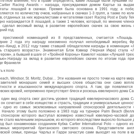
итетное влияние, что в праве определять, какие лошади были лучшими по
 Cartier Racing Awards – награда, присуждаемая домом Картье за выда
ьтаты лошадей в скачках. Премия была основана в 1991 году, а побе
ляются по количеству очков, набранных в скачках 1-3 групп, а также по кол
в, отданных за них журналистами и читателями газет Racing Post и Daily Tel
но награждается 8 лошадей, а также 1 человек, который, по мнению член
er, сделал весомый вклад в развитие европейских скачек за свою жизнь
ний год.
 престижной номинацией из 8 представленных, считается «Лошадь 
дние 2 года эту награду неизменно получал непобедимый жеребец Фр
лео–Кинд), в 2012 году также ставший обладателем награды в номинации 
ь старшего возраста». Знаменитая Блэк Кэвиар (Черная Икра) стала «
ером», а бывший в шаге от «Тройной Короны» Камелот назван «Лучшей тре
ью».Награду за вклад в развитие европейских скачек по итогам года пр
де Франкеля
ь к поло
each, Windsor, St. Moritz, Dubai… Эти названия не просто точки на карте мир
тавителей монарших семей и высших слоев общества они само вопл
нтности и изысканности международного спорта. А там, где появляются
вских кровей, непременно присутствует блеск и роскошь ювелирного дома Cart
 один вид спорта смог достичь уровня традиций ювелирночасового дома Car
 он сочетает в себе изящество и страсть, традиции и универсальные ценнос
– одно из самых эксклюзивных направлений спонсорской деятельности 
r. Начало этому было положено в 1983 году на турнире Palm Beach (Велл
 спонсором которого выступал всемирно известный ювелирно-часовой до
е стало маленьким зернышком, из которого впоследствии выросло большое 
од был ознаменован созданием Кубка Cartier International Polo – одного и
ижных мероприятий британского светского сезона. Представители англ
евской семьи, принцы Чарльз и Гарри зачастую сами выходят на поле в к