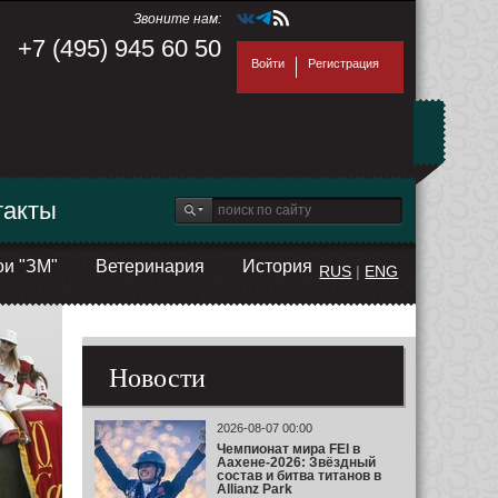
Звоните нам:
+7 (495) 945 60 50
Войти
Регистрация
такты
ои "ЗМ"
Ветеринария
История
RUS
|
ENG
Новости
2026-08-07 00:00
Чемпионат мира FEI в
Аахене-2026: Звёздный
состав и битва титанов в
Allianz Park