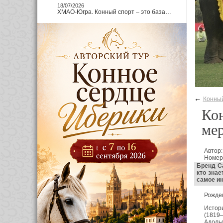
18/07/2026
ХМАО-Югра. Конный спорт – это база…
←
Конный
Кон
ме
Автор:
Номер
Бренд Ca
кто знае
самое ин
Рожден
Истори
(1819–
Адоль