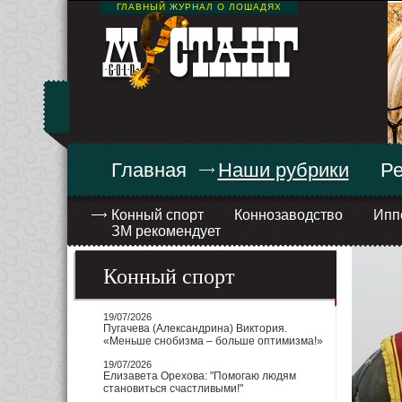
ГЛАВНЫЙ ЖУРНАЛ О ЛОШАДЯХ
Главная
Наши рубрики
Ре
Конный спорт
Коннозаводство
Ипп
ЗМ рекомендует
Конный спорт
19/07/2026
Пугачева (Александрина) Виктория.
«Меньше снобизма – больше оптимизма!»
19/07/2026
Елизавета Орехова: "Помогаю людям
становиться счастливыми!"