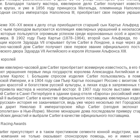
е. Благодаря таланту мастера, ювелирное дело Cartier получает извест
х кругах, и уже в 1856 году принцесса Матильда, племянница Наполео
одная сестра императора Наполеона III, приобретает свое первое украш
.
беже XIX–XX веков к делу отца приобщается старший сын Картье Альфред
 с чьим приходом выпускается коллекция ювелирных украшений в неокласс
, которые пользуются огромным успехом среди коронованных особ и арист
 мира. В 1902 году Пьер Картье (1878–1964), второй сын Альфреда, по 
ции короля Эдуарда VII открывает бутик Cartier в Лондоне, а еще через д
рно-часовой дом Cartier получает свое первое звание официального пос
вского двора Эдуарда VII Английского и короля Испании Альфонса XIII.
 королей
ми ювелирно-часовой дом Cartier приобретает всемирную известность, в его 
ют украшения первые лица государств: королева Александра Английская и
галии Карлос I. Большим спросом изделия Cartier пользовались в пом
ской Империи, и в 1904 году сам Пьер Картье посещает Россию с визитом.
ен красотой и богатством русской культуры, а лихая езда в запряженных 
 привела мастера в неописуемый восторг. В 1907 году после выставки юв
й Cartier в Санкт-Петербурге в здании гранд-отеля «Европа» российский им
й II выбирает Cartier в качестве официального поставщика ювелирных изде
русская» история не заканчивается, ведь уже через несколько лет Городско
а дарит Николаю II императорское яйцо Cartier (сегодня экспонат
ополитан» в Нью-Йорке). Многие монаршие дома последовали примеру ста
йских династий и выбрали Cartier в качестве официального поставщика.
r Racing Awards
rtier присутствует и в таком престижном сегменте конной индустрии, как 
 компания не только оказывает спонсорскую помощь, но и имеет нас