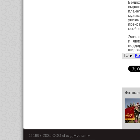
Велико
выража
планет
музыка
уника
прекр
особе
Элеган
и явл
подде
широко
Тэги:
Ко
Фотогал
© 1997-2025 OOO «Голд Мустанг»