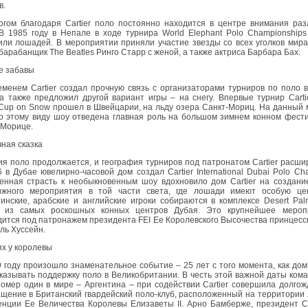
в.
огом благодаря Cartier поло постоянно находится в центре внимания ра
В 1985 году в Непале в ходе турнира World Elephant Polo Championship
ли лошадей. В мероприятии приняли участие звезды со всех уголков мира
барабанщик The Beatles Ринго Старр c женой, а также актриса Барбара Бах.
е забавы
менем Cartier создал прочную связь с организаторами турниров по поло 
а также предложил другой вариант игры – на снегу. Впервые турнир Carti
 Cup on Snow прошел в Швейцарии, на льду озера Санкт-Мориц. На данный
о этому виду шоу отведена главная роль на большом зимнем конном фест
-Морице.
ная сказка
я поло продолжается, и география турниров под патронатом Cartier расши
 в Дубае ювелирно-часовой дом создал Cartier International Dubai Polo Cha
енная страсть к необыкновенным шоу вдохновило дом Cartier на создани
ижного мероприятия в той части света, где лошади имеют особую цен
инские, арабские и английские игроки собираются в комплексе Desert Pal
 из самых роскошных конных центров Дубая. Это крупнейшее мероп
ится под патронажем президента FEI Ее Королевского Высочества принцес
ль Хуссейн.
ях у королевы
 году произошло знаменательное событие – 25 лет с того момента, как дом 
казывать поддержку поло в Великобритании. В честь этой важной даты ком
омер один в мире – Аргентина – при содействии Cartier совершила долго
щение в Британский гвардейский поло-клуб, расположенный на территории
нции Ее Величества Королевы Елизаветы II. Арно Бамберже, президент Ca