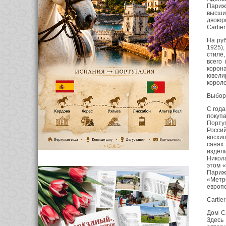
Париж
высши
двоюр
Cartier
На ру
1925),
стиле
всего
корона
ювели
короле
Выбор
С года
покупа
Порту
Россий
восхищ
санях
издели
Никола
этом «
Париж
«Метр
европе
Cartie
Дом Ca
Здесь