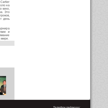
Cartier
поло на
о кино,
на. Это
роков,
от день
турнира
твие и
нимание
 мире.
Телефон редакции: