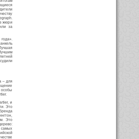
 итогам
ющиеся
дители
ичеству
egraph.
ов жюри
 или за
года».
анкель
«Лучшая
Лучшим
хлетней
исудили
а – для
ощение
 особы
ier.
tier, и
ти. Это
бренда
ингтон,
м. Это
дерево:
з самых
ийской
ачестве