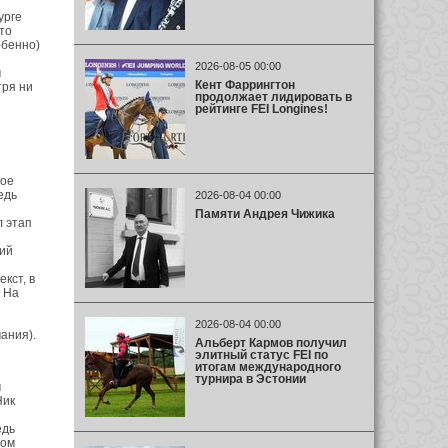
урге
то
обенно)
2026-08-05 00:00
м
Кент Фаррингтон
тря ни
продолжает лидировать в
рейтинге FEI Longines!
ное
едь
2026-08-04 00:00
Памяти Андрея Чижика
 этап
ий
кст, в
 На
2026-08-04 00:00
ания).
Альберт Кармов получил
элитный статус FEI по
итогам международного
турнира в Эстонии
м
Ник
едь
ком