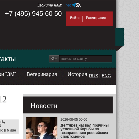
Звоните нам:
+7 (495) 945 60 50
Войти
Регистрация
такты
ои "ЗМ"
Ветеринария
История
RUS
|
ENG
12
Новости
2026-08-05 00:00
rk,
Дегтярев назвал причины
&
успешной борьбы по
х в мире
возвращению российских
спортсменов