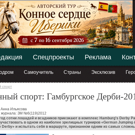
дакция
Спецпроекты
Реклама
Кон
одром
Самоучитель
Страны
Эксклюзив
Гер
 спорт
ный спорт: Гамбургское Дерби-20
 Анна Ильясова
 журнала: ЗМ №6(119)2012
од сотни лошадей и всадников приезжают в комплекс Hamburg's Derby Pa
участвовать в одном из наиболее зрелищных турниров «German Jumping 
 Derby» и испытать себя в маршруте, признанном одним из самых сложны