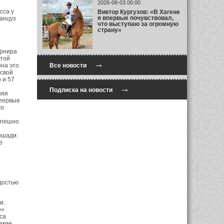
2026-08-03 00:00
сса у
Виктор Кургузов: «В Хагене
я впервые почувствовал,
ранцуз
что выступаю за огромную
страну»
урнира
этой
→
она это
Все новости
 свой
 и 57
→
Подписка на новости
няя
впервые
го
спешно
ошади:
е
достью
и.
о»
са
акие