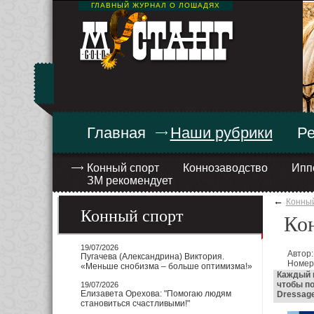
ГЛАВНЫЙ ЖУРНАЛ О ЛОШАДЯХ
Главная
Наши рубрики
Ре
Конный спорт
Коннозаводство
Ипп
ЗМ рекомендует
←
Конный
Конный спорт
Кон
19/07/2026
Автор:
Пугачева (Александрина) Виктория.
Номер
«Меньше снобизма – больше оптимизма!»
Каждый г
чтобы по
19/07/2026
Елизавета Орехова: "Помогаю людям
Dressage
становиться счастливыми!"