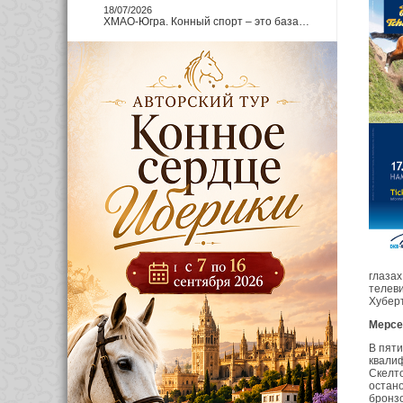
18/07/2026
ХМАО-Югра. Конный спорт – это база…
глазах
телеви
Хуберт
Мерсе
В пят
квалиф
Скелто
остано
бронз