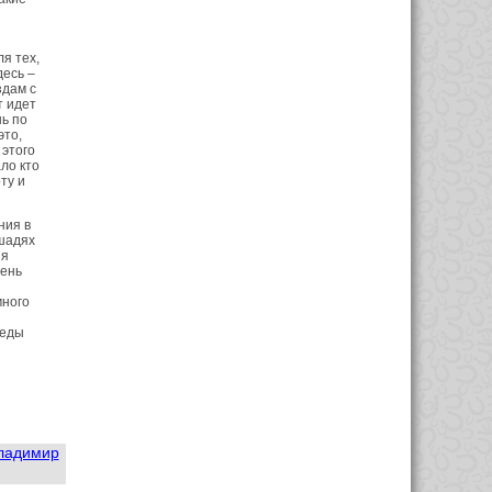
я тех,
десь –
здам с
т идет
нь по
это,
 этого
ло кто
ту и
ния в
ошадях
 я
вень
много
беды
ладимир