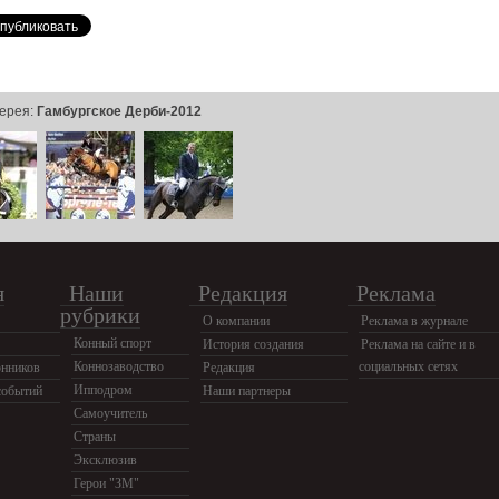
ерея:
Гамбургское Дерби-2012
я
Наши
Редакция
Реклама
рубрики
О компании
Реклама в журнале
Конный спорт
История создания
Реклама на сайте и в
Коннозаводство
социальных сетях
нников
Редакция
Ипподром
событий
Наши партнеры
Самоучитель
Страны
Эксклюзив
Герои "ЗМ"