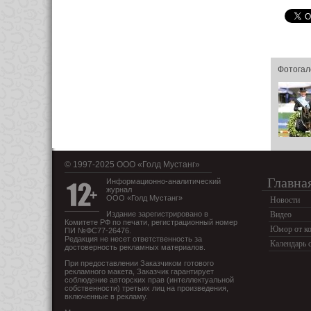
Фотогал
© 1997-2025 OOO «Голд Мустанг»
Главна
Информационно-аналитический
журнал
ООО «Голд Мустанг»
Новости
Издание зарегистрировано в
Видео
Комитете РФ по печати, регистрационный номер
Юмор от ко
ПИ №ФС77-26476.
Редакция не несет ответственность за
Календарь 
достоверность рекламных материалов.
При предоставлении Заказчиком готового
рекламного макета, Заказчик гарантирует
соблюдение авторских прав (интеллектуальной
собственности) третьих лиц на произведения,
включенные в рекламу.