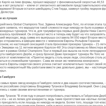
е Карло на пике формы, прошел маршрут с феноменальной скоростью 46,53
ы и вот результат – ключи от элегантного автомобиля представительского кла
 кармане! Вторым остался швейцарец Стив Герда, замкнул тройку лидеров ф
 Делестре.
е из лучших
рейтинга Global Champions Tour, Эдвина Александер-Топс, по итогам этапа т
урге заявила, что маршрутов такой сложности еще никогда не было в рамках 
конкурных турниров. Что ж, для триумфатора первых дней Дерби Ника Скелт
азалось проблемой. Он отпрыгал чисто и теперь ему будет на что заправлять
кий мерседес, ведь сумма его выигрыша составила 94 050 евро! Второе место
вро отправились в Швецию вместе с чемпионом Европы Рольфом Гораном
соном, но настоящей сенсацией стала бронзовая призерка турнира – 21-лет
 Эккерман на 11 летнем мерине Карлсон-46! Эта спортсменка из Мюнстера 
ает в рамках Global Champions Tour и первый раз вышла на поле легендарно
та гамбургского Дерби, и сразу бронза! Даже президент турнира Ян Топс не
лся от комплементов: «Приятно видеть столь юную леди, способную столь у
аться в сложнейшем турнире». Сама же юная экс-чемпионка юниорского
ната Европы секретом своего успеха считает исключительно талант своей л
осто невероятный! Мы работаем вместе уже довольно давно, мы – настоящи
еры».
в Гамбурге
самых ярких звезд конкура в Гамбурге сияли и два наших соотечественника, -
е российские спортсмены Владимир Туганов и Владимир Белецкий. Они с ра
лись с нами своими впечатлениями от турнира.
ир Туганов: "В этом году я решил попробовать участвовать в Габургском Дерб
 эта – не из легких для конкуриста, ведь такие препятствия как «волчье логов
 преодолеть если лошадь их никогда не видела. Более того, лошади топ-клас
осторожны, они привыкли беречь себя и могут попросту отказаться прыгать т