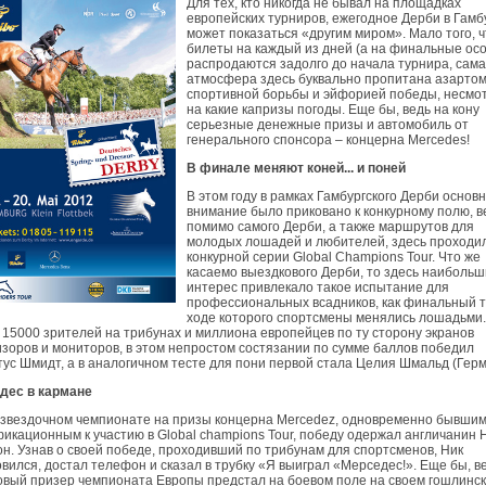
Для тех, кто никогда не бывал на площадках
европейских турниров, ежегодное Дерби в Гамб
может показаться «другим миром». Мало того, ч
билеты на каждый из дней (а на финальные ос
распродаются задолго до начала турнира, сама
атмосфера здесь буквально пропитана азарто
спортивной борьбы и эйфорией победы, несмо
на какие капризы погоды. Еще бы, ведь на кону
серьезные денежные призы и автомобиль от
генерального спонсора – концерна Mercedes!
В финале меняют коней... и поней
В этом году в рамках Гамбургского Дерби основ
внимание было приковано к конкурному полю, в
помимо самого Дерби, а также маршрутов для
молодых лошадей и любителей, здесь проходил
конкурной серии Global Champions Tour. Что же
касаемо выездкового Дерби, то здесь наибольш
интерес привлекало такое испытание для
профессиональных всадников, как финальный те
ходе которого спортсмены менялись лошадьми.
 15000 зрителей на трибунах и миллиона европейцев по ту сторону экранов
зоров и мониторов, в этом непростом состязании по сумме баллов победил
ус Шмидт, а в аналогичном тесте для пони первой стала Целия Шмальд (Герм
дес в кармане
извездочном чемпионате на призы концерна Mercedez, одновременно бывши
икационным к участию в Global champions Tour, победу одержал англичанин 
н. Узнав о своей победе, проходивший по трибунам для спортсменов, Ник
вился, достал телефон и сказал в трубку «Я выиграл «Мерседес!». Еще бы, в
овый призер чемпионата Европы предстал на боевом поле на своем гошлинс