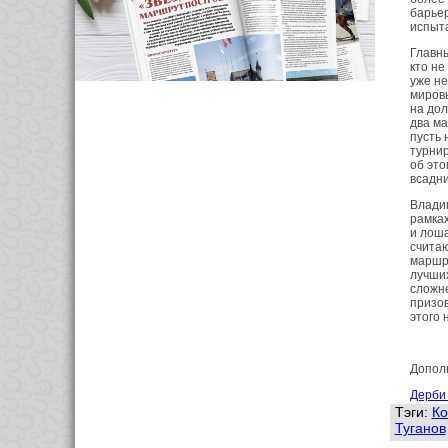
барьер
испыта
Главны
кто не
уже не
мировы
на дол
два ма
пусть 
турнир
об это
всадни
Владим
рамках
и лоша
считаю
маршру
лучших
сложне
призов
этого 
Допол
Дерби
Тэги:
Ко
Туганов