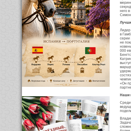
мерин
секунд
него в
Симон
Лучши
Лидер 
в Гамб
серии 
не пок
новень
000 е
Бенгтс
Катрин
выступ
маршру
удержа
состяз
чемпио
«Он пр
партн
Наши 
Среди 
ведущи
подели
Владим
Задача
сложно
более 