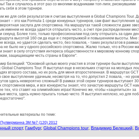
ы! Так и случалось в этот раз со многими всадниками топ-лиги, рискнувшими
ть себя в этом турнире.
м же для себя результатом я считаю выступления в Global Champions Tour. Дл
 знает – это как Formula-1 среди конкурных турниров, сам факт выступления з
вероятная заслуга для спортсмена. На маршрутах такой сложности даже зве
м именем не всегда удается отпрыгать чисто, а счет при распределении мес
и секунд. Более того, только профессионалам под силу отпрыгать за один де
ршрута высотой 160 см да еще и с перепрыжкой и повышением высоты. Мне 
не всегда, но удается сделать чисто, без повалов, - таких результатов в рамках
а не было ни у одного российского спортсмена. Жалко только, что в России ма
м знает в силу отсутствия интереса общественности к мировому конному спор
кам, защищающим честь страны в Европе".
ир Белецкий: "Основной целью моего участия в этом турнире были выступле
 Global Champions Tour. Я выступал еще в нескольких стартах на молодых л
дях второго состава, но их роль для меня второстепенная. В маршрутах GCT
 свое выступление удачным, несмотря на то, что допустил 2 повала, - но уро
тов здесь невероятно сложный! В рамках этой серии турниров выступают 30
 спортсменов мира, и все конкуристы знают, что зачастую маршруты GCT на
е тех, что ставят на олимпийских играх! Конечно же, чтобы «зацепиться» за
ые места, здесь нужно прыгать только чисто. Я выступил неплохо, но для по
недостаточно".
нительные материалы по теме:
 Пулверманна ЗМ №7 (120) 2012
нный спорт
,
Гамбург
,
Global Champions tour
,
Владимир Белецкий
,
В