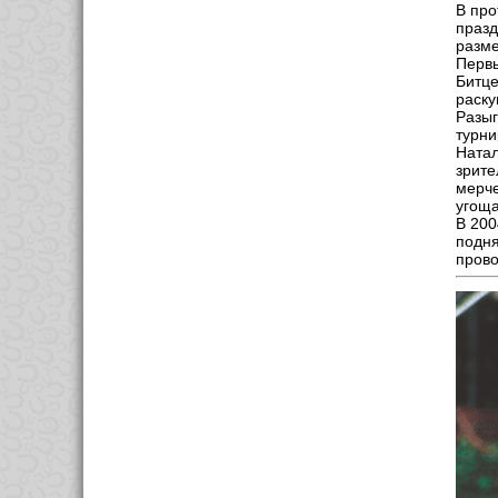
В про
празд
разме
Первы
Битце
раску
Разыг
турни
Натал
зрите
мерче
угоща
В 200
подня
прово