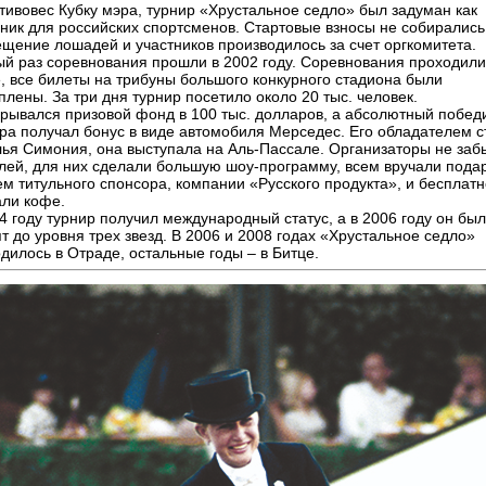
тивовес Кубку мэра, турнир «Хрустальное седло» был задуман как
ник для российских спортсменов. Стартовые взносы не собирались
щение лошадей и участников производилось за счет оргкомитета.
й раз соревнования прошли в 2002 году. Соревнования проходили
, все билеты на трибуны большого конкурного стадиона были
плены. За три дня турнир посетило около 20 тыс. человек.
рывался призовой фонд в 100 тыс. долларов, а абсолютный побед
ра получал бонус в виде автомобиля Мерседес. Его обладателем с
ья Симония, она выступала на Аль-Пассале. Организаторы не заб
лей, для них сделали большую шоу-программу, всем вручали подар
м титульного спонсора, компании «Русского продукта», и бесплатн
ли кофе.
4 году турнир получил международный статус, а в 2006 году он был
т до уровня трех звезд. В 2006 и 2008 годах «Хрустальное седло»
дилось в Отраде, остальные годы – в Битце.