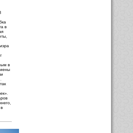
8
бка
та в
ая
еты,
 мэра
г
ным в
смены
ли
.
так
ек».
аров
жнего,
 в