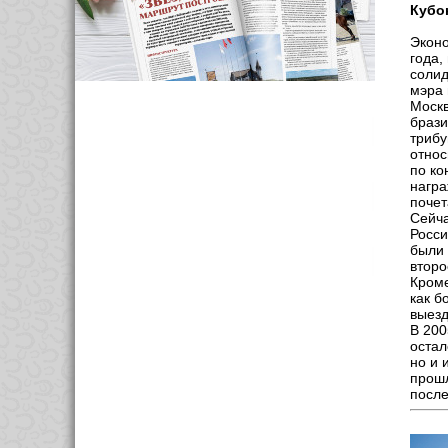
Кубо
Эконо
года,
солид
мэра 
Москв
брази
трибу
относ
по ко
награ
почет
Сейча
Росси
были 
второ
Кроме
как б
выезд
В 200
остал
но и 
прошл
после