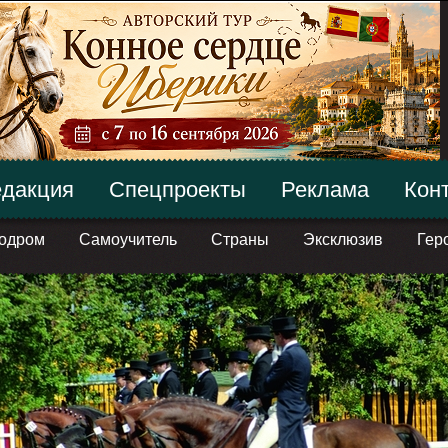
дакция
Спецпроекты
Реклама
Кон
одром
Самоучитель
Страны
Эксклюзив
Гер