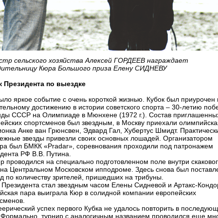
стр сельского хозяйства Алексей ГОРДЕЕВ награждает
дительницу Кюра Большого приза Елену СИДНЕВУ
к Президента по выездке
ыло яркое событие с очень короткой жизнью. Кубок был приурочен 
тельному достижению в истории советского спорта – 30‑летию поб
ды СССР на Олимпиаде в Мюнхене (1972 г.). Состав приглашенны
ейских спортсменов был звездным, в Москву приехали олимпийска
онка Анке ван Грюнсвен, Эдвард Гал, Хубертус Шмидт. Практическ
ежные звезды привезли своих основных лошадей. Организатором
ра был БМКК «Pradar», соревнования проходили под патронажем
дента РФ В.В. Путина.
р проводился на специально подготовленном поле внутри скаково
 на Центральном Московском ипподроме. Здесь снова был поставл
д по количеству зрителей, пришедших на трибуны.
 Президента стал звездным часом Елены Сидневой и Артакс-Кондо
йская пара выиграла Кюр в солидной компании европейских
сменов.
ерический успех первого Кубка не удалось повторить в последую
 Формально, турнир с аналогичным названием проводился еще мн