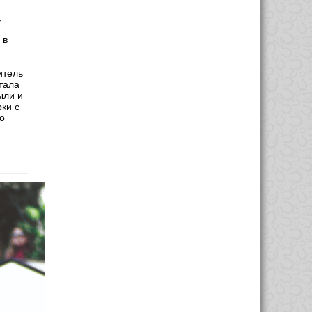
,
 в
итель
тала
ыли и
ки с
о