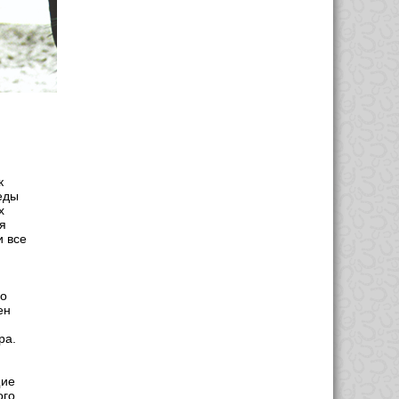
к
еды
х
я
и все
го
ен
ра.
щие
ого