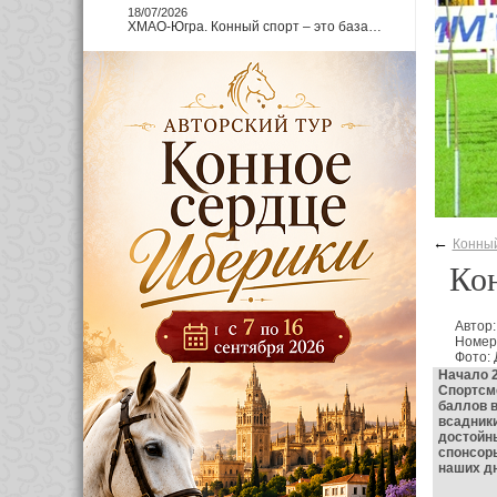
18/07/2026
ХМАО-Югра. Конный спорт – это база…
←
Конный
Кон
Автор:
Номер
Фото:
Начало 2
Спортсме
баллов 
всадники
достойны
спонсоры
наших дн