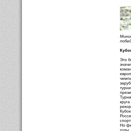
Мини
побе
Кубо
Это б
значи
коман
европ
чемпи
заруб
турни
прези
Турни
круга
рекор
Кубок
Росси
спорт
Но фе
годы.