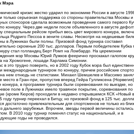
к Мэра
мический кризис жестко ударил по экономике России в августе 199
 и только серьезная поддержка со стороны правительства Москвы и
ных спонсоров сделала возможным проведение самого первого Ку
по конкуру. Через две недели после объявленного в августе дефол
у специальным рейсом прибыл весь цвет мирового конкура, включ
льца Родриго Пессоа в зените славы. Несмотря на недешевые бил
ны в Лужниках были полны. Призовой фонд турнира составил
ительно скромные 200 тыс. долларов. Первым победителем Кубка
нкуру стал голландец Берт Ромп на Ломбардо. На церемонии
ждения мэр Москвы Юрий Лужков феерично проскакал галопом кру
а на Хромогене, лошади Харлама Симонии.
с в это трудно поверить, но в 2002 году Кубок мэра был единствен
и международным турниром по конкуру, причем российские спорт
на нем отнюдь не статистами. Михаил Шемшелев и Массимо заня
е место в Гран-при, пропустив вперед Гейра Гулликсена (Норвегия)
 конкура, в программе турнира были соревнования по выездке, но 
оевое поле в Лужниках имело травяное покрытие, соревнования по
ке (кроме Кюров) проходили в недавно открывшемся КСК «Новый в
5 году турнир переехал в Битцу, но призовой фонд в 125 тыс. долл
ся достаточно привлекательным для спортсменов не только из бли
из дальнего зарубежья. Впрочем, звезды первой величины остались
ом. В 2010 году турнир поменял статус на национальный, и в
дующие годы не проводился.