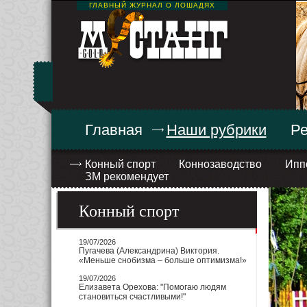
ГЛАВНЫЙ ЖУРНАЛ О ЛОШАДЯХ
Главная
Наши рубрики
Ре
Конный спорт
Коннозаводство
Ипп
ЗМ рекомендует
Конный спорт
19/07/2026
Пугачева (Александрина) Виктория.
«Меньше снобизма – больше оптимизма!»
19/07/2026
Елизавета Орехова: "Помогаю людям
становиться счастливыми!"