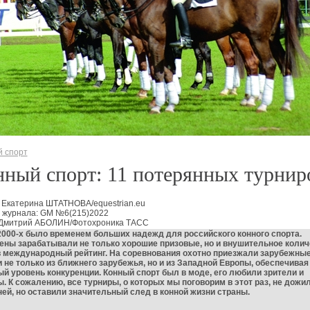
 спорт
ный спорт: 11 потерянных турнир
 Екатерина ШТАТНОВА/equestrian.eu
 журнала: GM №6(215)2022
 Дмитрий АБОЛИН/Фотохроника ТАСС
000‑х было временем больших надежд для российского конного спорта.
ны зарабатывали не только хорошие призовые, но и внушительное колич
в международный рейтинг. На соревнования охотно приезжали зарубежны
 не только из ближнего зарубежья, но и из Западной Европы, обеспечивая
й уровень конкуренции. Конный спорт был в моде, его любили зрители и
. К сожалению, все турниры, о которых мы поговорим в этот раз, не дожи
ей, но оставили значительный след в конной жизни страны.