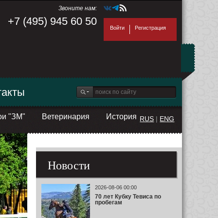
Звоните нам:
+7 (495) 945 60 50
Войти
Регистрация
такты
ои "ЗМ"
Ветеринария
История
RUS
|
ENG
Новости
2026-08-06 00:00
70 лет Кубку Тевиса по
пробегам