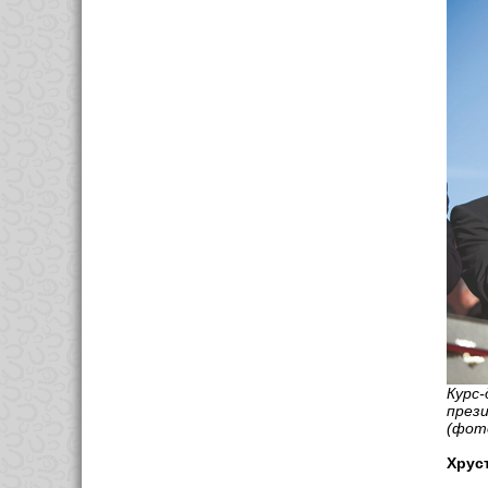
Курс
през
(фот
Хрус