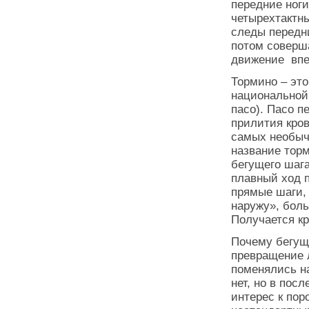
передние ног
четырехтактны
следы передн
потом соверш
движение впе
Тормино – эт
национальной
пасо). Пасо п
прилития кро
самых необыч
название тор
бегущего шага
плавный ход 
прямые шаги,
наружу», боль
Получается к
Почему бегущ
превращение 
поменялись на
нет, но в пос
интерес к по