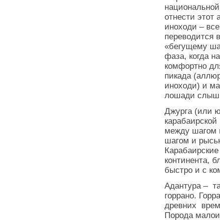
национальной
отнести этот 
иноходи – вс
переводится в
«бегущему ша
фаза, когда н
комфортно дл
пикада (аллю
иноходи) и ма
лошади слышны
Джурга (или ю
карабаирской 
между шагом 
шагом и рысью
Карабаирские
континента, б
быстро и с ко
Адантура – та
горрано. Горр
древних врем
Порода малои