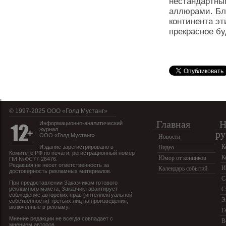
нестандартны
аллюрами. Бл
континента эт
прекрасное б
© 1997-2025 OOO «Голд Мустанг»
Главная
Н
Информационно-аналитический
журнал
ру
ООО «Голд Мустанг»
Новости
К
Издание зарегистрировано в
Видео
Комитете РФ по печати, регистрационный номер
К
Юмор от конников
ПИ №ФС77-26476.
Редакция не несет ответственность за
И
Календарь событий
достоверность рекламных материалов.
С
При предоставлении Заказчиком готового
рекламного макета, Заказчик гарантирует
С
соблюдение авторских прав (интеллектуальной
Э
собственности) третьих лиц на произведения,
включенные в рекламу.
Г
Мнение редакции не всегда совпадает с
В
мнением авторов.