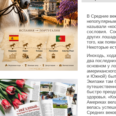
В Средние ве
непопулярным
называли «кос
сословия. Со
других лошад
того, как поя
Некоторые ес
Иноходь, ход
два последних
основном у л
американского
и Южной) был
Экипажи там б
путешественн
быстро преод
здоровья. «К
Америках вела
велась успеш
Средних веко