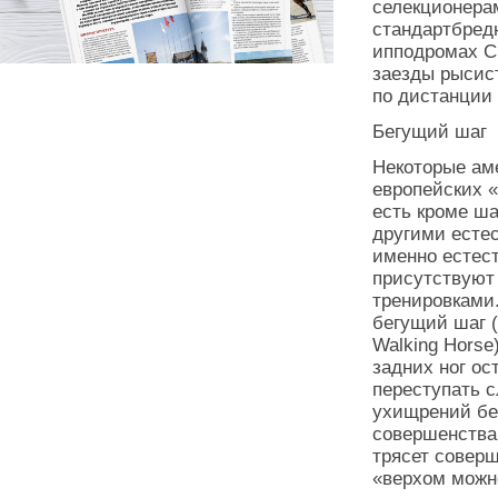
селекционера
стандартбред
ипподромах С
заезды рысис
по дистанции 
Бегущий шаг
Некоторые ам
европейских 
есть кроме ша
другими есте
именно естест
присутствуют
тренировками
бегущий шаг (
Walking Horse
задних ног о
переступать с
ухищрений бе
совершенства 
трясет соверш
«верхом можно