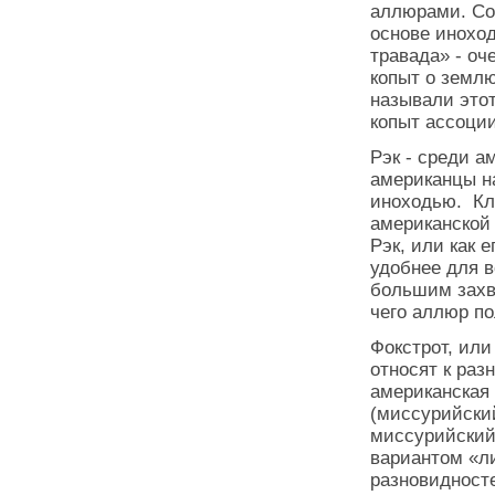
аллюрами. Со
основе инохо
травада» - оч
копыт о земл
называли этот
копыт ассоции
Рэк - среди а
американцы н
иноходью. Кл
американской
Рэк, или как 
удобнее для в
большим захв
чего аллюр п
Фокстрот, или
относят к ра
американская
(миссурийский
миссурийский
вариантом «ли
разновидносте