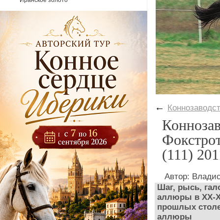
Иранское золото
←
Коннозаводс
Коннозав
Фокстрот
(111) 201
Автор: Влад
Шаг, рысь, гал
аллюры в XX-XX
прошлых столе
аллюры