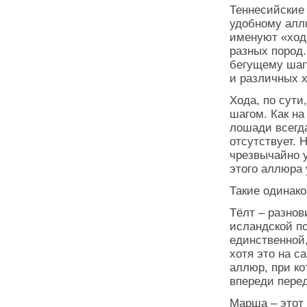
Теннесийские
удобному алл
именуют «хода
разных пород
бегущему шаг
и различных х
Хода, по сути
шагом. Как на
лошади всегд
отсутствует. 
чрезвычайно 
этого аллюра 
Такие одинако
Тёлт – разно
исландской п
единственной,
хотя это на с
аллюр, при к
впереди перед
Марша – этот