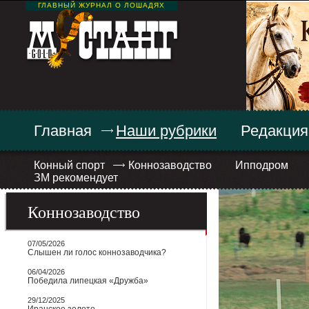
ГЛАВНЫЙ ЖУРНАЛ О ЛОШАДЯХ
Главная
Наши рубрики
Редакция
Конный спорт
Коннозаводство
Ипподром
ЗМ рекомендует
Коннозаводство
07/05/2026
Слышен ли голос коннозаводчика?
06/04/2026
Победила липецкая «Дружба»
29/12/2025