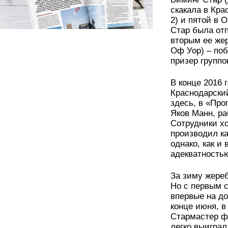
скакала в Кра
2) и пятой в 
Стар была отп
вторым ее же
Оф Уор) – по
призер группо
В конце 2016 
Краснодарский
здесь, в «Пр
Яков Манн, ра
Сотрудники хо
производил ка
однако, как и
адекватность
За зиму жереб
Но с первым 
впервые на до
конце июня, в
Стармастер ф
легко выиграл