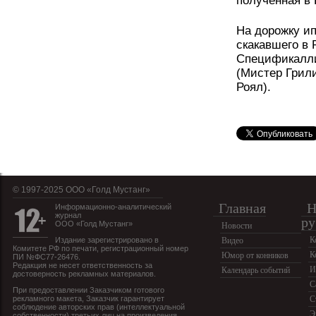
полученная в
На дорожку и
скакавшего в 
Спецификалли
(Мистер Грил
Роял).
© 1997-2025 OOO «Голд Мустанг»
Главная
Н
Информационно-аналитический
журнал
ру
ООО «Голд Мустанг»
Новости
К
Издание зарегистрировано в
Видео
Комитете РФ по печати, регистрационный номер
К
Юмор от конников
ПИ №ФС77-26476.
Редакция не несет ответственность за
И
Календарь событий
достоверность рекламных материалов.
С
При предоставлении Заказчиком готового
рекламного макета, Заказчик гарантирует
С
соблюдение авторских прав (интеллектуальной
Э
собственности) третьих лиц на произведения,