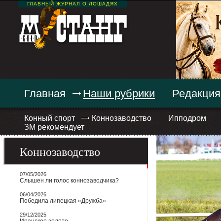
ГЛАВНЫЙ ЖУРНАЛ О ЛОШАДЯХ
Главная
Наши рубрики
Редакция
Конный спорт
Коннозаводство
Ипподром
ЗМ рекомендует
Коннозаводство
07/05/2026
Слышен ли голос коннозаводчика?
06/04/2026
Победила липецкая «Дружба»
29/12/2025