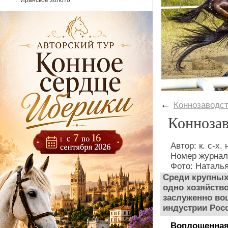
Иранское золото
←
Коннозаводс
Коннозав
Автор: к. с-х
Номер журнал
Фото: Натал
Среди крупных
одно хозяйство
заслуженно во
индустрии Росс
Воплощенная