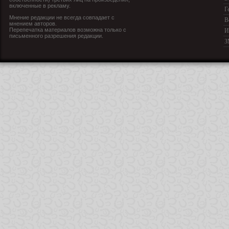
включенные в рекламу.
Г
Мнение редакции не всегда совпадает с
В
мнением авторов.
Перепечатка материалов возможна только с
И
письменного разрешения редакции.
З