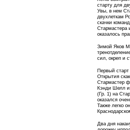
старту для дв
Увы, в нем С
двухлеткам Р
скачки коман
Стармастера 
оказалось пр
Зимой Яков М
тренотделени
сил, окреп и с
Первый старт 
Открытия скак
Стармастер ф
Кэнди Шелл из
(Гр. 1) на Ст
оказался очен
Также легко о
Краснодарском
Два дня нака
дорожку иппо