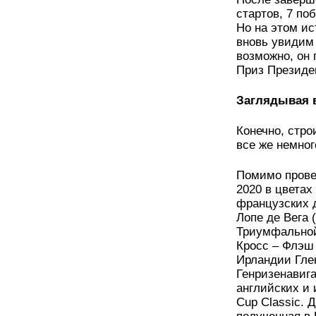
стартов, 7 по
Но на этом ис
вновь увидим
возможно, он 
Приз Президен
Заглядывая 
Конечно, стро
все же немног
Помимо прове
2020 в цветах
французских д
Лопе де Вега 
Триумфальной
Кросс – Флэш 
Ирландии Глен
Генризенавига
английских и 
Cup Classic. 