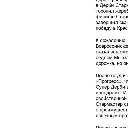
в Дерби Стар
торопил жере
финише Старм
завершил ска
победу в Кра
К сожалению,
Всероссийском
сказалась см
седлом Мырза
дорожка, но 
После неудач
«Прогресс», ч
Супер Дерби в
ипподроме. И 
свойственной
Стармастер с
с преимущест
извечным про
После заверше