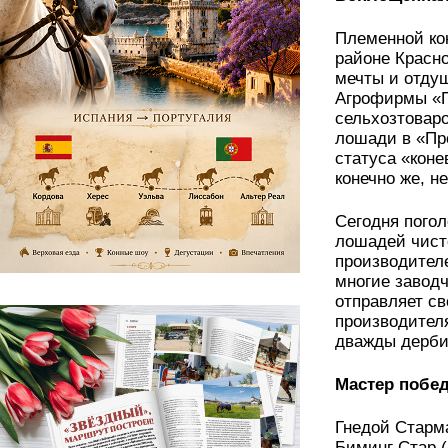
Племенной ко
районе Красно
мечты и отду
Агрофирмы «П
сельхозтовар
лошади в «Про
статуса «коне
конечно же, не
Сегодня погол
лошадей чист
производителе
многие завод
отправляет с
производител
дважды дербис
Мастер побе
Гнедой Старма
Биминг Стар (