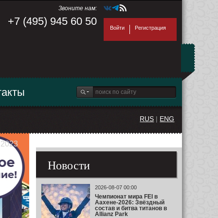
Звоните нам:
+7 (495) 945 60 50
Войти
Регистрация
такты
RUS
|
ENG
 2023
Новости
2026-08-07 00:00
Чемпионат мира FEI в
Аахене-2026: Звёздный
состав и битва титанов в
Allianz Park