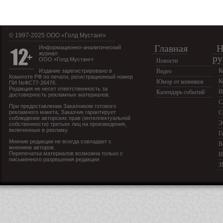
© 1997-2025 OOO «Голд Мустанг»
Главная
Н
Информационно-аналитический
журнал
ру
ООО «Голд Мустанг»
Новости
К
Издание зарегистрировано в
Видео
Комитете РФ по печати, регистрационный номер
К
Юмор от конников
ПИ №ФС77-26476.
Редакция не несет ответственность за
И
Календарь событий
достоверность рекламных материалов.
С
При предоставлении Заказчиком готового
рекламного макета, Заказчик гарантирует
С
соблюдение авторских прав (интеллектуальной
Э
собственности) третьих лиц на произведения,
включенные в рекламу.
Г
Мнение редакции не всегда совпадает с
В
мнением авторов.
Перепечатка материалов возможна только с
И
письменного разрешения редакции.
З