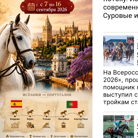
современн
Суровые 
На Всеросс
2026», пр
помощник 
выступил с
тройкам ст