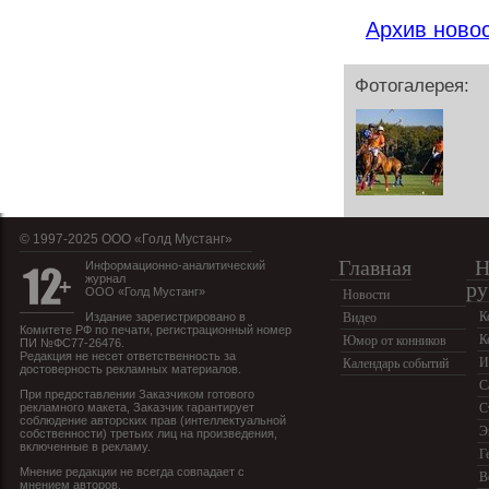
Архив ново
Фотогалерея:
© 1997-2025 OOO «Голд Мустанг»
Главная
Н
Информационно-аналитический
журнал
ру
ООО «Голд Мустанг»
Новости
К
Издание зарегистрировано в
Видео
Комитете РФ по печати, регистрационный номер
К
Юмор от конников
ПИ №ФС77-26476.
Редакция не несет ответственность за
И
Календарь событий
достоверность рекламных материалов.
С
При предоставлении Заказчиком готового
рекламного макета, Заказчик гарантирует
С
соблюдение авторских прав (интеллектуальной
Э
собственности) третьих лиц на произведения,
включенные в рекламу.
Г
Мнение редакции не всегда совпадает с
В
мнением авторов.