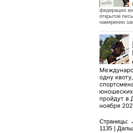
федерации кон
открытое пис
намерении зан
Междунаро
одну квоту
спортсмена
юношеских
пройдут в 
ноября 202
Страницы:
1135
|
Даль