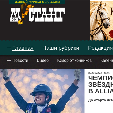
ГЛАВНЫЙ ЖУРНАЛ О ЛОШАДЯХ
Главная
Наши рубрики
Редакция
Новости
Видео
Юмор от конников
Кален
07/08/2026 00:00
ЧЕМПИО
ЗВЁЗД
В ALLI
До старта че