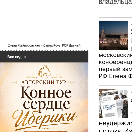
владельц
Елена Жайворонская и Вайлд Роуз, КСК Дивный
московский
→
Все видео
конференц
первый зам
РФ Елена Ф
неудержим
потоку. И