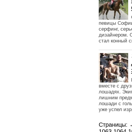
певицы Софии
серфинг, серь
дизайнером. 
стал конный с
вместе с друз
лошадях. Эки
лишним предм
лошади с голы
уже успел изр
Страницы:
1063
1064
1