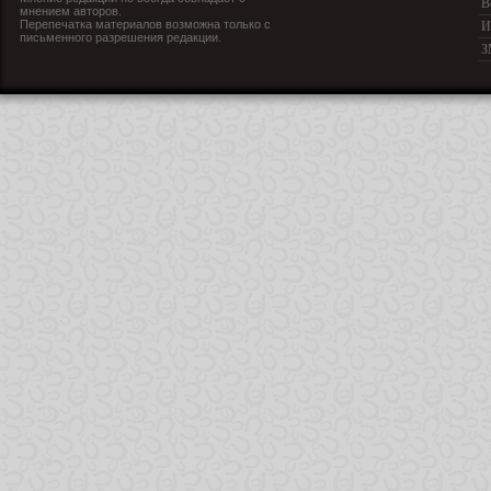
В
мнением авторов.
Перепечатка материалов возможна только с
И
письменного разрешения редакции.
З