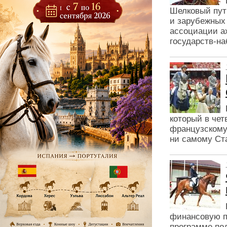
Шелковый путь
и зарубежных
ассоциации ах
государств-на
который в чет
французскому 
ни самому Ст
финансовую п
программе по