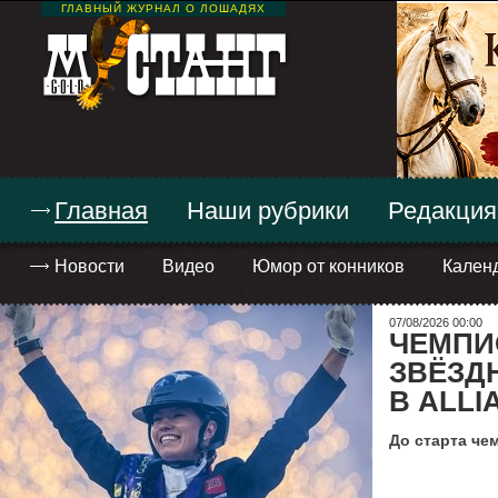
ГЛАВНЫЙ ЖУРНАЛ О ЛОШАДЯХ
Главная
Наши рубрики
Редакция
Новости
Видео
Юмор от конников
Кален
07/08/2026 00:00
ЧЕМПИО
ЗВЁЗД
В ALLI
До старта че