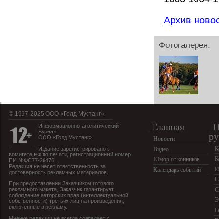
Архив ново
Фотогалерея:
© 1997-2025 OOO «Голд Мустанг»
Главная
Н
Информационно-аналитический
журнал
ру
ООО «Голд Мустанг»
Новости
К
Издание зарегистрировано в
Видео
Комитете РФ по печати, регистрационный номер
К
Юмор от конников
ПИ №ФС77-26476.
Редакция не несет ответственность за
И
Календарь событий
достоверность рекламных материалов.
С
При предоставлении Заказчиком готового
рекламного макета, Заказчик гарантирует
С
соблюдение авторских прав (интеллектуальной
Э
собственности) третьих лиц на произведения,
включенные в рекламу.
Г
Мнение редакции не всегда совпадает с