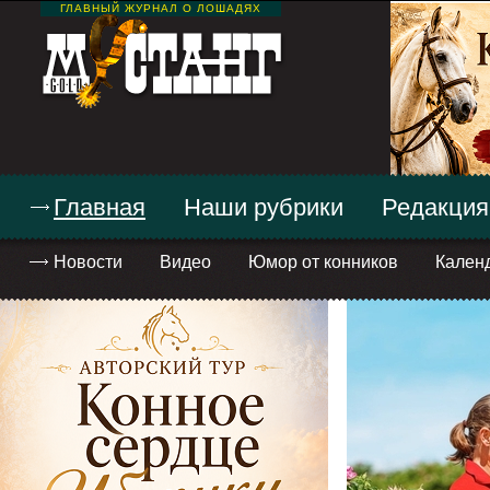
ГЛАВНЫЙ ЖУРНАЛ О ЛОШАДЯХ
Главная
Наши рубрики
Редакция
Новости
Видео
Юмор от конников
Кален