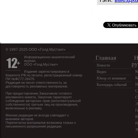
© 1997-2025 OOO «Голд Мустанг»
Главная
Н
Информационно-аналитический
журнал
ру
ООО «Голд Мустанг»
Новости
К
Издание зарегистрировано в
Видео
Комитете РФ по печати, регистрационный номер
К
Юмор от конников
ПИ №ФС77-26476.
Редакция не несет ответственность за
И
Календарь событий
достоверность рекламных материалов.
С
При предоставлении Заказчиком готового
рекламного макета, Заказчик гарантирует
С
соблюдение авторских прав (интеллектуальной
Э
собственности) третьих лиц на произведения,
включенные в рекламу.
Г
Мнение редакции не всегда совпадает с
В
мнением авторов.
Перепечатка материалов возможна только с
И
письменного разрешения редакции.
З