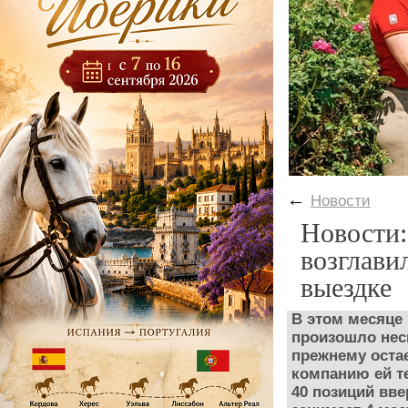
←
Новости
Новости:
возглави
выездке
В этом месяце 
произошло нес
прежнему остае
компанию ей те
40 позиций вве