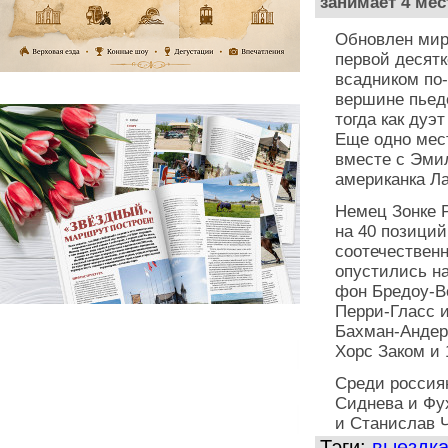
занимает 4 мес
Обновлен миро
первой десят
всадником по-
вершине пьед
тогда как дуэ
Еще одно мест
вместе с Эми
американка Л
Немец Зонке 
на 40 позиций
соотечествен
опустились на
фон Бредоу-В
Перри-Гласс 
Бахман-Андерс
Хорс Заком и 
Среди россиян
Сиднева и Фух
и Станислав Ч
Тэги:
выездк