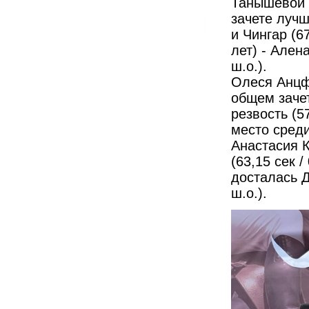
Танышевой н
зачете луч
и Чингар (67
лет) - Алена
ш.о.).
Олеся Анцф
общем зачет
резвость (5
место среди
Анастасия К
(63,15 сек /
досталась Д
ш.о.).