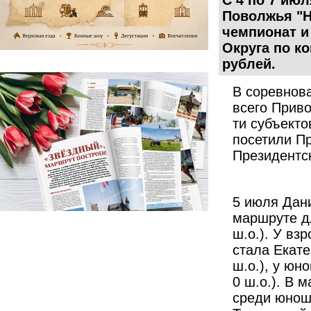
С 4 по 7 ию
Поволжья "H
чемпионат и
Округа по к
рублей.
В соревнов
всего Приво
ти субъект
посетили П
Президентс
5 июля Дан
маршруте дл
ш.о.). У вз
стала Екате
ш.о.), у юн
0 ш.о.). В 
среди юнош