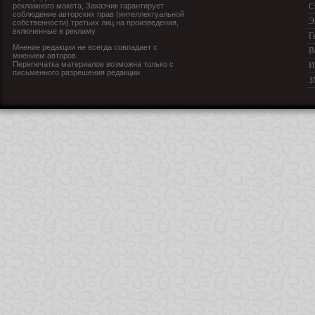
рекламного макета, Заказчик гарантирует
С
соблюдение авторских прав (интеллектуальной
Э
собственности) третьих лиц на произведения,
включенные в рекламу.
Г
Мнение редакции не всегда совпадает с
В
мнением авторов.
Перепечатка материалов возможна только с
И
письменного разрешения редакции.
З