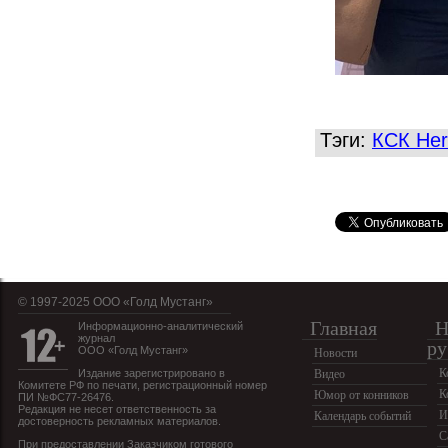
Тэги:
КСК He
© 1997-2025 OOO «Голд Мустанг»
Главная
Н
Информационно-аналитический
журнал
ру
ООО «Голд Мустанг»
Новости
К
Издание зарегистрировано в
Видео
Комитете РФ по печати, регистрационный номер
К
Юмор от конников
ПИ №ФС77-26476.
Редакция не несет ответственность за
И
Календарь событий
достоверность рекламных материалов.
С
При предоставлении Заказчиком готового