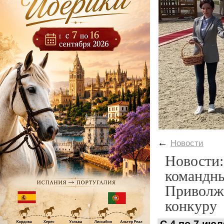
←
Новости
Новости:
командны
Приволжс
конкуру