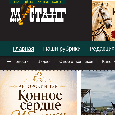
ГЛАВНЫЙ ЖУРНАЛ О ЛОШАДЯХ
Главная
Наши рубрики
Редакция
Новости
Видео
Юмор от конников
Кален