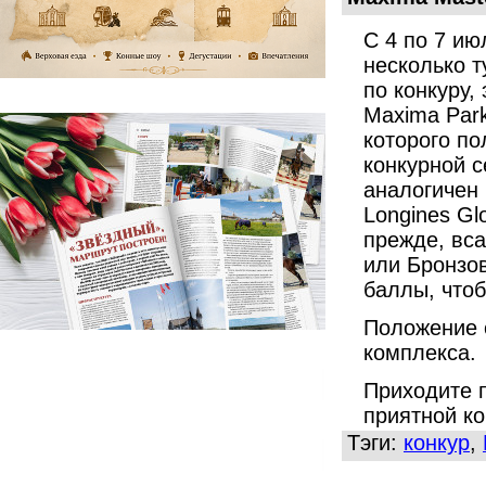
С 4 по 7 ию
несколько т
по конкуру,
Maxima Par
которого по
конкурной с
аналогичен
Longines Gl
прежде, вса
или Бронзо
баллы, что
Положение 
комплекса.
Приходите 
приятной к
Тэги:
конкур
,