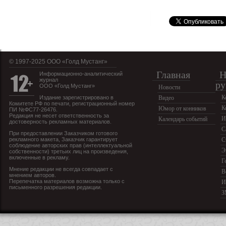
© 1997-2025 OOO «Голд Мустанг»
Главная
Н
Информационно-аналитический
журнал
ру
ООО «Голд Мустанг»
Новости
К
Издание зарегистрировано в
Видео
Комитете РФ по печати, регистрационный номер
К
Юмор от конников
ПИ №ФС77-26476.
Редакция не несет ответственность за
И
Календарь событий
достоверность рекламных материалов.
С
При предоставлении Заказчиком готового
рекламного макета, Заказчик гарантирует
С
соблюдение авторских прав (интеллектуальной
Э
собственности) третьих лиц на произведения,
включенные в рекламу.
Г
Мнение редакции не всегда совпадает с
В
мнением авторов.
Перепечатка материалов возможна только с
И
письменного разрешения редакции.
З