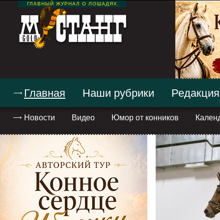
ГЛАВНЫЙ ЖУРНАЛ О ЛОШАДЯХ
Главная
Наши рубрики
Редакция
Новости
Видео
Юмор от конников
Кален