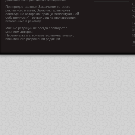
С
При предоставлении Заказчиком готового
рекламного макета, Заказчик гарантирует
С
соблюдение авторских прав (интеллектуальной
Э
собственности) третьих лиц на произведения,
включенные в рекламу.
Г
Мнение редакции не всегда совпадает с
В
мнением авторов.
Перепечатка материалов возможна только с
И
письменного разрешения редакции.
З