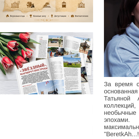
За время 
основанна
Татьяной 
коллекций,
необычные
эпохами.
максимал
"BeretkAh.