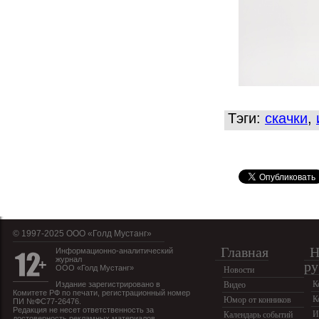
Тэги:
скачки
,
© 1997-2025 OOO «Голд Мустанг»
Главная
Н
Информационно-аналитический
журнал
ру
ООО «Голд Мустанг»
Новости
К
Издание зарегистрировано в
Видео
Комитете РФ по печати, регистрационный номер
К
Юмор от конников
ПИ №ФС77-26476.
Редакция не несет ответственность за
И
Календарь событий
достоверность рекламных материалов.