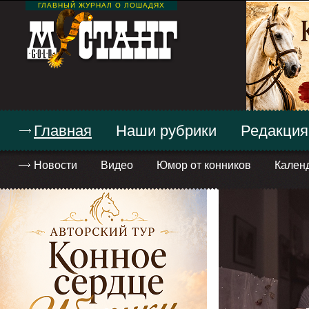
ГЛАВНЫЙ ЖУРНАЛ О ЛОШАДЯХ
Главная
Наши рубрики
Редакция
Новости
Видео
Юмор от конников
Кален