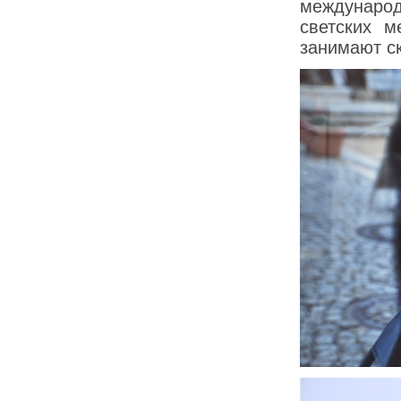
междунаро
светских м
занимают с