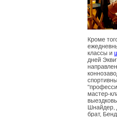
Кроме тог
ежедневн
классы и
дней Экви
направлен
коннозаво
спортивны
"професси
мастер-кл
выездковы
Шнайдер, 
брат, Бен