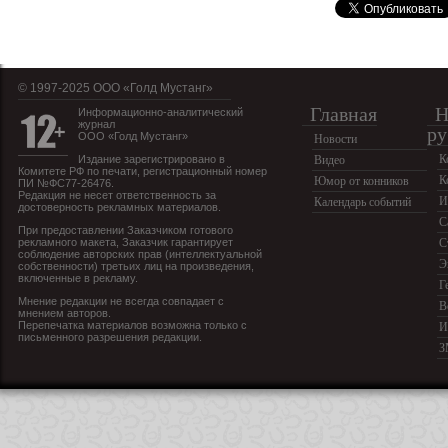
© 1997-2025 OOO «Голд Мустанг»
Главная
Н
Информационно-аналитический
журнал
ру
ООО «Голд Мустанг»
Новости
К
Издание зарегистрировано в
Видео
Комитете РФ по печати, регистрационный номер
К
Юмор от конников
ПИ №ФС77-26476.
Редакция не несет ответственность за
И
Календарь событий
достоверность рекламных материалов.
С
При предоставлении Заказчиком готового
рекламного макета, Заказчик гарантирует
С
соблюдение авторских прав (интеллектуальной
Э
собственности) третьих лиц на произведения,
включенные в рекламу.
Г
Мнение редакции не всегда совпадает с
В
мнением авторов.
Перепечатка материалов возможна только с
И
письменного разрешения редакции.
З