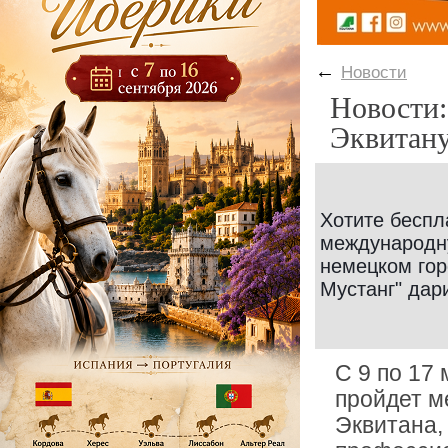
←
Новости
Новости:
Эквитану
Хотите беспл
международну
немецком гор
Мустанг" дар
С 9 по 17
пройдет м
Эквитана,