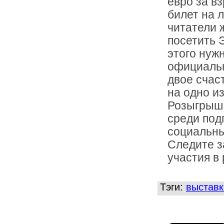
евро за в
билет на 
читатели 
посетить 
этого нуж
официальн
двое счас
на одно и
Розыгрыш 
среди под
социальн
Следите з
участия в
Тэги:
выставк