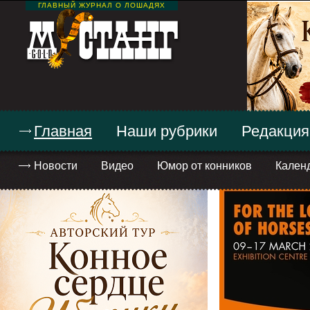
ГЛАВНЫЙ ЖУРНАЛ О ЛОШАДЯХ
Главная
Наши рубрики
Редакция
Новости
Видео
Юмор от конников
Кален