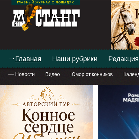
ГЛАВНЫЙ ЖУРНАЛ О ЛОШАДЯХ
Главная
Наши рубрики
Редакция
Новости
Видео
Юмор от конников
Кален