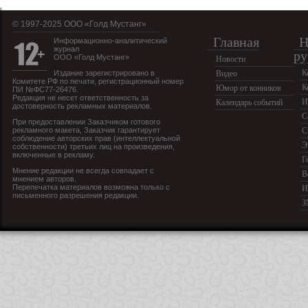
© 1997-2025 OOO «Голд Мустанг»
Главная
Н
Информационно-аналитический
журнал
ру
ООО «Голд Мустанг»
Новости
К
Издание зарегистрировано в
Видео
Комитете РФ по печати, регистрационный номер
К
Юмор от конников
ПИ №ФС77-26476.
Редакция не несет ответственность за
И
Календарь событий
достоверность рекламных материалов.
С
При предоставлении Заказчиком готового
рекламного макета, Заказчик гарантирует
С
соблюдение авторских прав (интеллектуальной
Э
собственности) третьих лиц на произведения,
включенные в рекламу.
Г
Мнение редакции не всегда совпадает с
В
мнением авторов.
Перепечатка материалов возможна только с
И
письменного разрешения редакции.
З