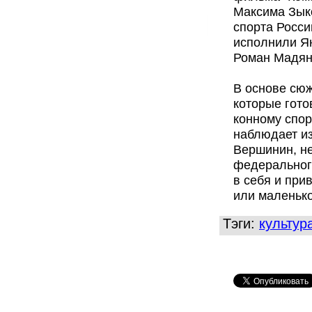
Максима Зык
спорта Росси
исполнили Я
Роман Мадян
В основе сюж
которые гото
конному спор
наблюдает
и
Вершинин, н
федерального
в себя и при
или маленько
Тэги:
культур