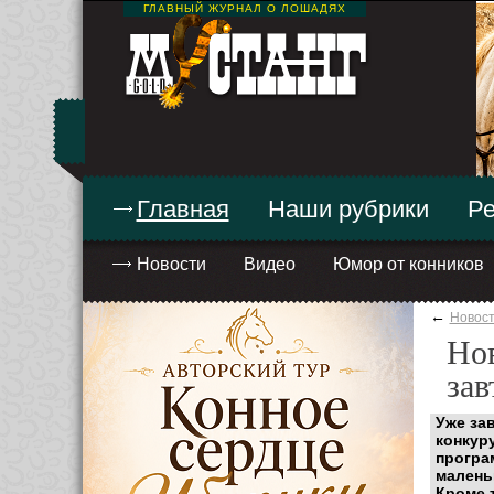
ГЛАВНЫЙ ЖУРНАЛ О ЛОШАДЯХ
Главная
Наши рубрики
Ре
Новости
Видео
Юмор от конников
←
Новос
Но
зав
Уже за
конкур
програ
малень
Кроме 