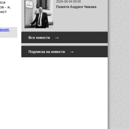
2026-08-04 00:00
тся
в - и,
Памяти Андрея Чижика
раст
ания
,
→
Все новости
→
Подписка на новости