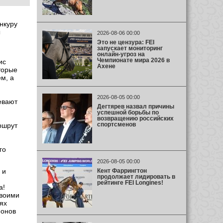
нкуру
ы
2026-08-06 00:00
Это не цензура: FEI
запускает мониторинг
онлайн-угроз на
Чемпионате мира 2026 в
ис
Ахене
торые
м, а
2026-08-05 00:00
евают
Дегтярев назвал причины
успешной борьбы по
возвращению российских
спортсменов
ршрут
го
2026-08-05 00:00
Кент Фаррингтон
 и
продолжает лидировать в
рейтинге FEI Longines!
а!
своими
ях
ионов