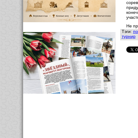
сорев
приду
конеч
участ
Не пр
Тэги:
по
турнир