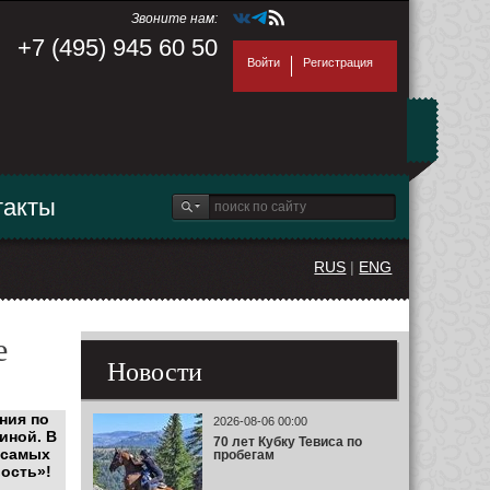
Звоните нам:
+7 (495) 945 60 50
Войти
Регистрация
такты
RUS
|
ENG
е
Новости
ния по
2026-08-06 00:00
иной.
В
70 лет Кубку Тевиса по
 самых
пробегам
вость»!