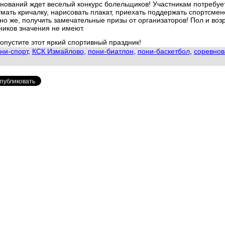
нований ждет веселый конкурс болельщиков! Участникам потребуе
мать кричалку, нарисовать плакат, приехать поддержать спортсмено
но же, получить замечательные призы от организаторов! Пол и воз
ников значения не имеют.
опустите этот яркий спортивный праздник!
ни-спорт
,
КСК Измайлово
,
пони-биатлон
,
пони-баскетбол
,
соревнов