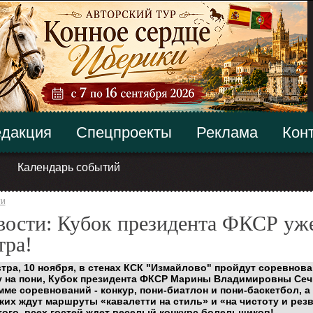
дакция
Спецпроекты
Реклама
Кон
Календарь событий
ти
вости: Кубок президента ФКСР уж
тра!
втра, 10 ноября, в стенах КСК "Измайлово" пройдут соревнова
у на пони, Кубок президента ФКСР Марины Владимировны Сеч
мме соревнований - конкур, пони-биатлон и пони-баскетбол, а
ких ждут маршруты «кавалетти на стиль» и «на чистоту и рез
того, всех гостей ждет веселый конкурс болельщиков!