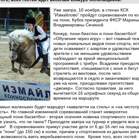
Уже завтра, 10 ноября, в стенах КСК
"Измайлово" пройдут соревнования по ко
на пони, Кубок президента ФКСР Марин
Владимировны Сечиной.
Конкур, пони-биатлон и пони-баскетбол!
«Обучение через игру» – вот главный тез
новых уникальных видов пони-спорта, ко
дети осваивают с азартом и удовольствие
зрители с не меньшим удовольствием
наблюдают за яркой эмоциональной
программой с трибун. Всадники преодол
препятствия, спешиваются с коня и бегут
стрелять из винтовки, после чего
возвращаются в седло и заканчивают ма
уже на коне, преодолевая препятствие
«джокер». Согласно правилам, за него
вычитается 16 штрафных секунд из обще
времени на маршруте.
амых маленьких будет маршрут «кавалетти на стиль» и «на чистоту
сть». Но главной изюминкой соревнований станет невероятно
щный пони-баскетбол - вторая осенняя новинка спортивного сезон
е узнать, что ли такое? Приходите завтра на турнир и увидите все 
ми! В соревнованиях примут участие дети от 6 до 16 лет на лошад
а "пони" (до 150 см) в холке, причем у спортсменов из дальних рег
 возможность взять жеребьевочного пони. Кроме того, всех гостей