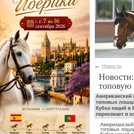
←
Новости
Новости:
топовую 
Американский 
топовых лошад
Кубка наций в 
переезжает в 
Американский 
топовых лошад