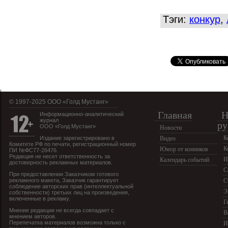
Тэги:
конкур
,
© 1997-2025 OOO «Голд Мустанг»
Главная
Н
Информационно-аналитический
журнал
ру
ООО «Голд Мустанг»
Новости
К
Издание зарегистрировано в
Видео
Комитете РФ по печати, регистрационный номер
К
Юмор от конников
ПИ №ФС77-26476.
Редакция не несет ответственность за
И
Календарь событий
достоверность рекламных материалов.
С
При предоставлении Заказчиком готового
рекламного макета, Заказчик гарантирует
С
соблюдение авторских прав (интеллектуальной
Э
собственности) третьих лиц на произведения,
включенные в рекламу.
Г
Мнение редакции не всегда совпадает с
В
мнением авторов.
Перепечатка материалов возможна только с
И