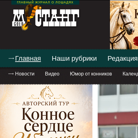
ГЛАВНЫЙ ЖУРНАЛ О ЛОШАДЯХ
Главная
Наши рубрики
Редакция
Новости
Видео
Юмор от конников
Кален