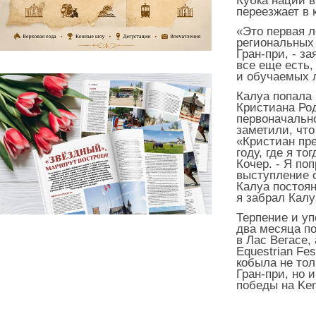
Кубка наций в
переезжает в 
«Это первая л
региональных
Гран-при, - з
все еще есть,
и обучаемых 
Калуа попала 
Кристиана Род
первоначально
заметили, что
«Кристиан пр
году, где я т
Кочер. - Я по
выступление 
Калуа постоян
я забрал Калу
Терпение и уп
два месяца п
в Лас Вегасе,
Equestrian Fes
кобыла не то
Гран-при, но 
победы на
Ken