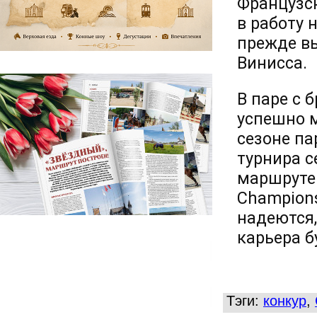
Французс
в работу 
прежде в
Винисса.
В паре с 
успешно м
сезоне па
турнира се
маршруте 
Champions
надеются,
карьера б
Тэги:
конкур
,