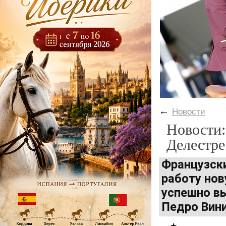
←
Новости
Новости:
Делестре
Французски
работу нов
успешно в
Педро Вин