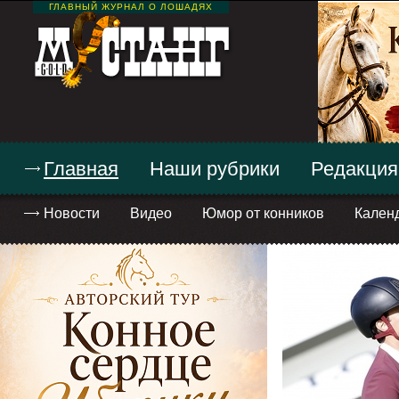
ГЛАВНЫЙ ЖУРНАЛ О ЛОШАДЯХ
Главная
Наши рубрики
Редакция
Новости
Видео
Юмор от конников
Кален