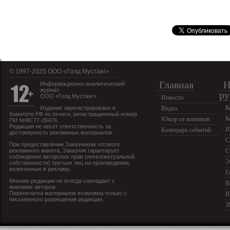
© 1997-2025 OOO «Голд Мустанг»
Главная
Н
Информационно-аналитический
журнал
ру
ООО «Голд Мустанг»
Новости
К
Издание зарегистрировано в
Видео
Комитете РФ по печати, регистрационный номер
К
Юмор от конников
ПИ №ФС77-26476.
Редакция не несет ответственность за
И
Календарь событий
достоверность рекламных материалов.
С
При предоставлении Заказчиком готового
рекламного макета, Заказчик гарантирует
С
соблюдение авторских прав (интеллектуальной
Э
собственности) третьих лиц на произведения,
включенные в рекламу.
Г
Мнение редакции не всегда совпадает с
В
мнением авторов.
Перепечатка материалов возможна только с
И
письменного разрешения редакции.
З