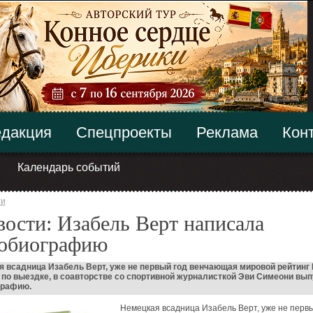
дакция
Спецпроекты
Реклама
Кон
Календарь событий
ти
ости: Изабель Верт написала
тобиографию
 всадница Изабель Верт, уже не первый год венчающая мировой рейтинг 
 по выездке, в соавторстве со спортивной журналисткой Эви Симеони вып
графию.
Немецкая всадница Изабель Верт, уже не первы