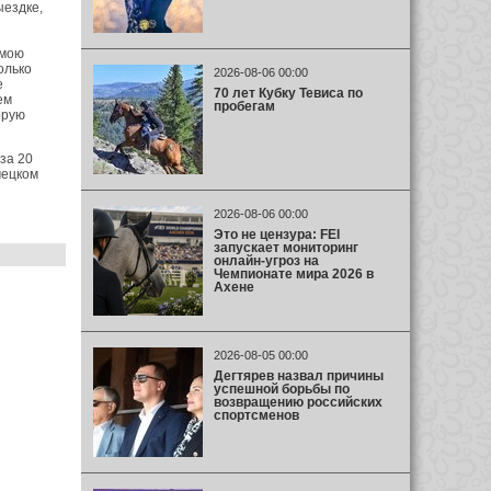
ыездке,
 мою
олько
2026-08-06 00:00
е
70 лет Кубку Тевиса по
ем
пробегам
орую
за 20
мецком
2026-08-06 00:00
Это не цензура: FEI
запускает мониторинг
онлайн-угроз на
Чемпионате мира 2026 в
Ахене
2026-08-05 00:00
Дегтярев назвал причины
успешной борьбы по
возвращению российских
спортсменов