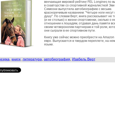
венчающая мировой рейтинг FEL Longines по в
в соавторстве со спортивной журналисткой Эви
Симеони выпустила автобиографию с весьма
красноречивым названием: "Четыре ноги несут
душу". По словам Верт, книга рассказывает не т
(и не столько) о жизни спортсменки, сколько о е
отношении к лошадям, отдавая дань памяти вс
своим четвероногим партнерам и той роли, кот
они сыграли в ее спортивном пути.
Книгу уже сейчас можно приобрести на Amazon 
евро. Выпускается в твердом переплете, на не
языке.
ездка
,
книги
,
литература
,
автобиография
,
Изабель Верт