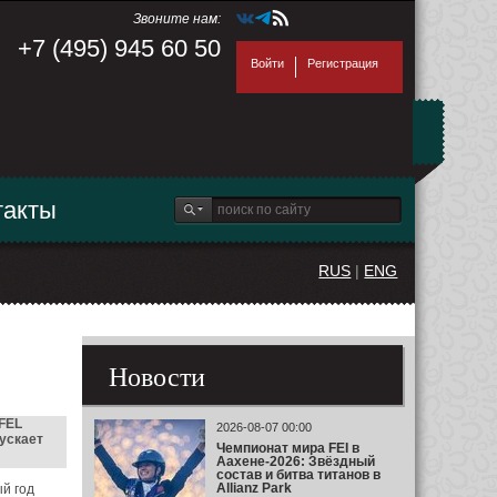
Звоните нам:
+7 (495) 945 60 50
Войти
Регистрация
такты
RUS
|
ENG
Новости
FEL
2026-08-07 00:00
ускает
Чемпионат мира FEI в
Аахене-2026: Звёздный
состав и битва титанов в
Allianz Park
й год