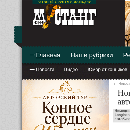
ГЛАВНЫЙ ЖУРНАЛ О ЛОШАДЯХ
Главная
Наши рубрики
Ре
Новости
Видео
Юмор от конников
←
Новос
Нов
ав
Немецкая
Longines
автобио