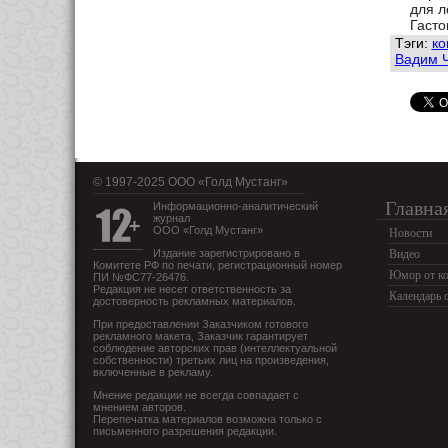
для л
Гасто
Тэги:
ко
Вадим 
© 1997-2025 OOO «Голд Мустанг»
Главна
Информационно-аналитический
журнал
ООО «Голд Мустанг»
Новости
Издание зарегистрировано в
Видео
Комитете РФ по печати, регистрационный номер
Юмор от ко
ПИ №ФС77-26476.
Редакция не несет ответственность за
Календарь 
достоверность рекламных материалов.
При предоставлении Заказчиком готового
рекламного макета, Заказчик гарантирует
соблюдение авторских прав (интеллектуальной
собственности) третьих лиц на произведения,
включенные в рекламу.
Мнение редакции не всегда совпадает с
мнением авторов.
Перепечатка материалов возможна только с
письменного разрешения редакции.