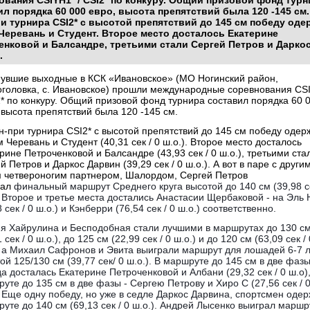
ования CSIYH1* / CSI2* по конкуру. Общий призовой фонд турн
ил порядка 60 000 евро, высота препятствий была 120 -145 см
ри турнира CSI2* с высотой препятствий до 145 см победу оде
Черевань и Студент. Второе место досталось Екатерине
енковой и Балсандре, третьими стали Сергей Петров и Дарко
.
увшие выходные в КСК «Ивановское» (МО Ногинский район,
головка, с. Ивановское) прошли международные соревнования CS
2* по конкуру. Общий призовой фонд турнира составил порядка 60 
 высота препятствий была 120 -145 см.
н-при турнира CSI2* с высотой препятствий до 145 см победу одер
 Черевань и Студент (40,31 сек / 0 ш.о.). Второе место досталось
рине Петроченковой и Балсандре (43,93 сек / 0 ш.о.), третьими ста
й Петров и Даркос Дарвин (39,29 сек / 0 ш.о.). А вот в паре с други
 четвероногим партнером, Шалордом, Сергей Петров
рал
финальный маршрут Среднего круга высотой до 140 см (39,98 се
. Второе и третье места достались Анастасии Щербаковой - на Эль
8 сек / 0 ш.о.) и Кэнберри (76,54 сек / 0 ш.о.) соответственно.
я Хайрулина и Бесподобная стали лучшими в маршрутах до 130 с
 сек / 0 ш.о.), до 125 см (22,99 сек / 0 ш.о.) и до 120 см (63,09 сек / 
, а Михаил Сафронов и Эвита выиграли маршрут для лошадей 6-7 л
ой 125/130 см (39,77 сек/ 0 ш.о.). В маршруте до 145 см в две фаз
а досталась Екатерине Петроченковой и Албани (29,32 сек / 0 ш.о),
уте до 135 см в две фазы - Сергею Петрову и Хиро С (27,56 сек / 
. Еще одну победу, но уже в седле Даркос Дарвина, спортсмен одер
уте до 140 см (69,13 сек / 0 ш.о.). Андрей Лысенко выиграл марш