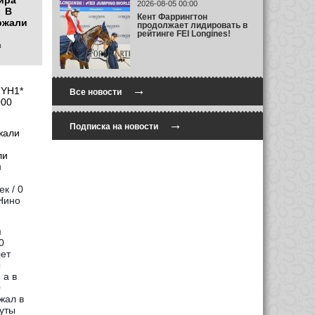
ира
2026-08-05 00:00
.
В
Кент Фаррингтон
ржали
продолжает лидировать в
рейтинге FEI Longines!
с
→
IYH1*
Все новости
000
→
Подписка на новости
жали
ли
м
к / 0
 Нино
м
0
ет
ы
 а в
0
жал в
руты