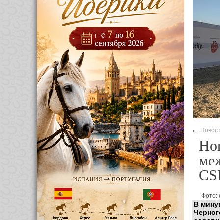
←
Новос
Но
ме
CSI
Фото: 
В мину
Черног