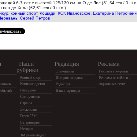
ошадей 6-7 лет с высотой 125/130 см на О де Лис (31,54 сек / 0 ш.о.
н ван де Хелл (62,61 сек / 0 ш.о.).
нкур
,
конный спорт
,
лошади
,
КСК Ивановское
,
Екатерина Петроченк
Черевань
,
Сергей Петров
я
Наши
Редакция
Реклама
рубрики
О компании
Реклама в журнале
Конный спорт
История создания
Реклама на сайте и в
Коннозаводство
социальных сетях
нников
Редакция
Ипподром
событий
Наши партнеры
Самоучитель
Страны
Эксклюзив
Герои "ЗМ"
Ветеринария
История
ЗМ рекомендует