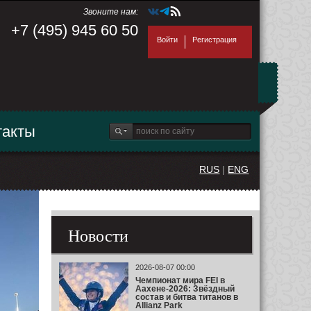
Звоните нам:
+7 (495) 945 60 50
Войти
Регистрация
такты
RUS
|
ENG
Новости
2026-08-07 00:00
Чемпионат мира FEI в
Аахене-2026: Звёздный
состав и битва титанов в
Allianz Park