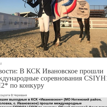
ти
вости: В КСК Ивановское прошли
ждународные соревнования CSIYH1
2* по конкуру
соцсети В.Череваня
вшие выходные в КСК «Ивановское» (МО Ногинский район,
оловка, с. Ивановское) прошли международные