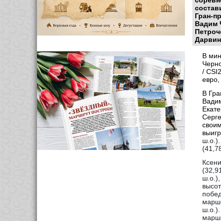
соревн
состав
Гран-п
Вадим 
Петроч
Дарвин
В мин
Черно
/ CSI
евро,
В Гра
Вадим
Екате
Серге
своим
выиг
ш.о.)
(41,7
Ксени
(32,91
ш.о.)
высот
побед
маршр
ш.о.)
маршр