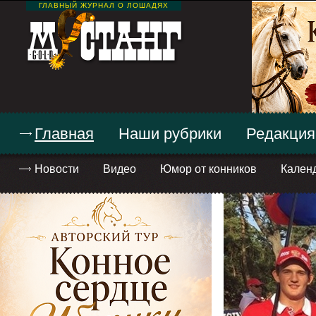
ГЛАВНЫЙ ЖУРНАЛ О ЛОШАДЯХ
Главная
Наши рубрики
Редакция
Новости
Видео
Юмор от конников
Кален