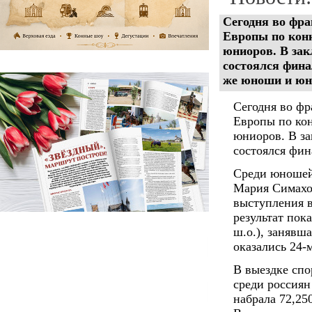
Сегодня во фр
Европы по конк
юниоров. В за
состоялся фина
же юноши и юн
Сегодня во ф
Европы по кон
юниоров. В за
состоялся фин
Среди юношей
Мария Симаход
выступления в
результат пок
ш.о.), занявш
оказались 24-м
В выездке сп
среди россиян
набрала 72,25