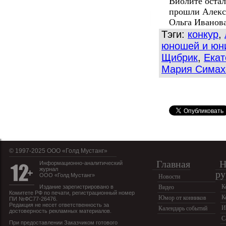
Виолите остал
прошли Алекса
Ольга Иванова
Тэги:
конкур
,
юношей и юн
Щибрик
,
Екат
Мария Симах
© 1997-2025 OOO «Голд Мустанг»
Главная
Н
Информационно-аналитический
журнал
ру
ООО «Голд Мустанг»
Новости
К
Издание зарегистрировано в
Видео
Комитете РФ по печати, регистрационный номер
К
Юмор от конников
ПИ №ФС77-26476.
Редакция не несет ответственность за
И
Календарь событий
достоверность рекламных материалов.
С
При предоставлении Заказчиком готового