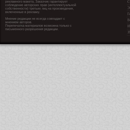
рекламного макета, Заказчик гарантирует
С
соблюдение авторских прав (интеллектуальной
Э
собственности) третьих лиц на произведения,
включенные в рекламу.
Г
Мнение редакции не всегда совпадает с
В
мнением авторов.
Перепечатка материалов возможна только с
И
письменного разрешения редакции.
З