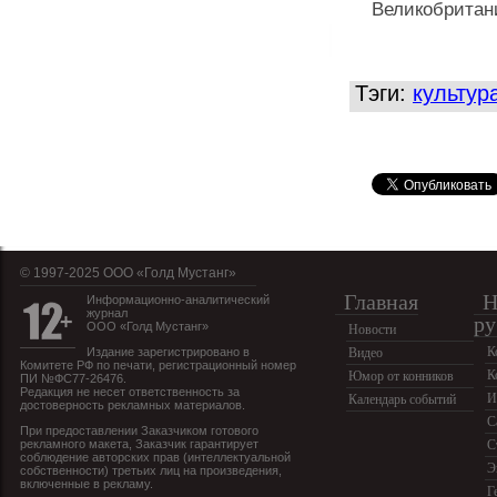
Великобритан
Тэги:
культур
© 1997-2025 OOO «Голд Мустанг»
Главная
Н
Информационно-аналитический
журнал
ру
ООО «Голд Мустанг»
Новости
К
Издание зарегистрировано в
Видео
Комитете РФ по печати, регистрационный номер
К
Юмор от конников
ПИ №ФС77-26476.
Редакция не несет ответственность за
И
Календарь событий
достоверность рекламных материалов.
С
При предоставлении Заказчиком готового
рекламного макета, Заказчик гарантирует
С
соблюдение авторских прав (интеллектуальной
Э
собственности) третьих лиц на произведения,
включенные в рекламу.
Г