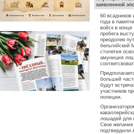
заявленной эпо
60 всадников 
года в памят
войск в конце
пробега высту
преодолев пут
бельгийский М
столетия осво
амуниция лош
соответсвоват
Предполагаетс
большей часть
будут встреча
участников пр
полиции.
Организаторо
каваллерийска
лошадей для 
Свое желание 
подтвердили 