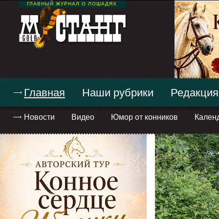
ГЛАВНЫЙ ЖУРНАЛ О ЛОШАДЯХ
Главная
Наши рубрики
Редакция
Новости
Видео
Юмор от конников
Кален