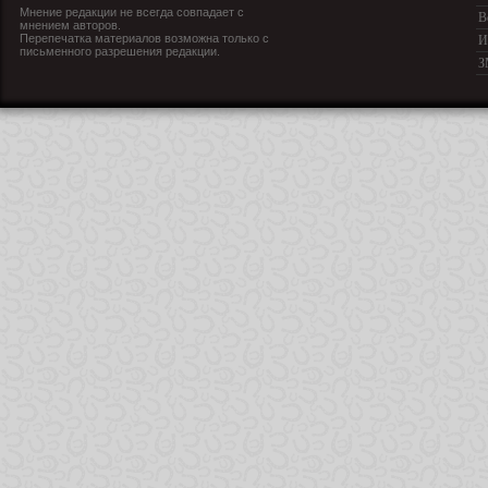
Мнение редакции не всегда совпадает с
В
мнением авторов.
Перепечатка материалов возможна только с
И
письменного разрешения редакции.
З