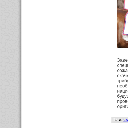
Заве
спец
сожа
скач
триб
необ
наци
буду
пров
ориг
Тэги:
ск