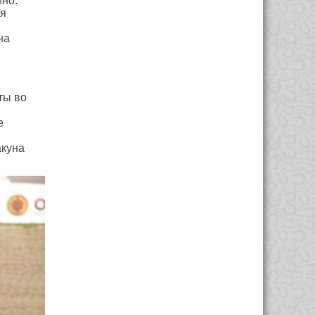
йно:
ля
на
ты во
е
акуна