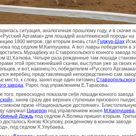
орилась ситуация, аналогичная прошлому году, и в скачке н
 «Русский Аргамак» для лошадей ахалтекинской породы на
анцию 1800 метров, где вторым вновь стал
Гуджур-Шах
Исм
нова под седлом М.Каппушева. А вот лавры победителя в э
 достались Мурадбеку из Ставропольского конного завода п
ом Ш.Хаткова. Четыре раза рожденные там лошади станов
ерами этой престижнейшей скачки, выступая уже за своих 
ельцев, и вот, наконец-то, победителем «Русского Аргамака
ался жеребец, представляющий непосредственно сам завод
ье место, к слову, занял еще один питомец
Ставропольского
ого завода
, Рарог, под управлением Е.Тарасова.
е того, превосходно показали себя лошади конного завода
ской»
, заняв сразу две верхних ступеньки призового пьеде
естижном призе «Национальное достояние». Блистательну
ду одержал
Цицерон
под управлением жокея
М.Каппушева
бряный Дождь
под седлом А.Волика пришел вторым. Треть
о досталось Князю Юсупову, рожденному в конном заводе
од», под седлом Х.Улубаева.