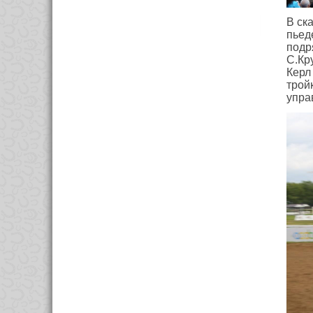
В ск
пьед
подр
С.Кр
Керл
трой
упра