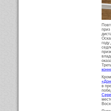
Повт
приз
дист
Оска
году
седл
приз
влад
оказ
Трет
конн
Кром
«Дон
в пр
побе
Сере
мест
Восх