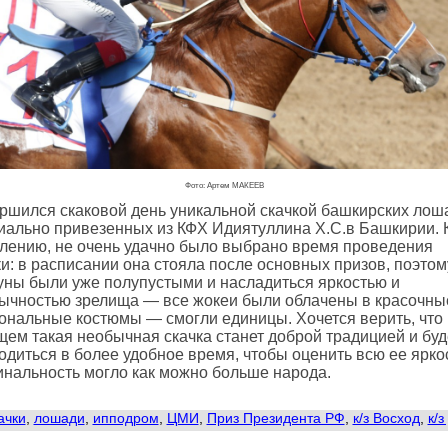
Фото: Артем МАКЕЕВ
ршился скаковой день уникальной скачкой башкирских лош
иально привезенных из КФХ Идиятуллина Х.С.в Башкирии. 
лению, не очень удачно было выбрано время проведения
ки: в расписании она стояла после основных призов, поэтом
уны были уже полупустыми и насладиться яркостью и
ычностью зрелища — все жокеи были облачены в красочны
ональные костюмы — смогли единицы. Хочется верить, что 
щем такая необычная скачка станет доброй традицией и буд
одиться в более удобное время, чтобы оценить всю ее ярко
инальность могло как можно больше народа.
ачки
,
лошади
,
ипподром
,
ЦМИ
,
Приз Президента РФ
,
к/з Восход
,
к/з