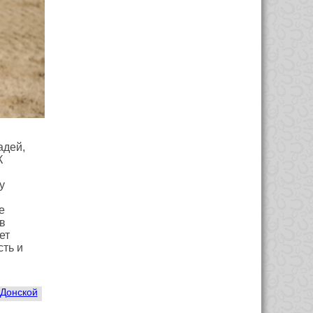
адей,
К
у
е
в
ет
сть и
 Донской