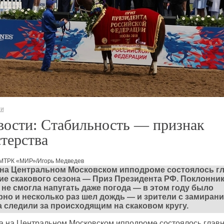
ти
вости: Стабильность — признак
терства
 МТРК «МИР»/Игорь Медведев
 на Центральном Московском ипподроме состоялось г
ие скакового сезона — Приз Президента РФ. Поклонни
 не смогла напугать даже погода — в этом году было
но и несколько раз шел дождь — и зрители с замиран
 следили за происходящим на скаковом кругу.
а на Центральном Московском ипподроме состоялось глав