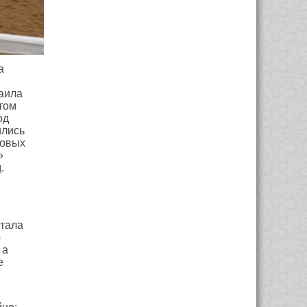
а
аила
том
од
ились
новых
»
.
стала
ю
, а
е