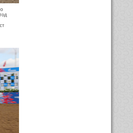
го
год
ст