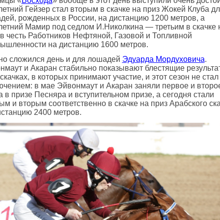
мцы «
Восхода
» вообще в этот день выступили очень досто
летний Гейзер стал вторым в скачке на приз Жокей Клуба д
дей, рожденных в России, на дистанцию 1200 метров, а
летний Мамир под седлом И.Николкина — третьим в скачке 
 в честь Работников Нефтяной, Газовой и Топливной
ышленности на дистанцию 1600 метров.
но сложился день и для лошадей
Эдуарда Мордуховича
.
нмаут и Акаран стабильно показывают блестящие результа
скачках, в которых принимают участие, и этот сезон не стал
ючением: в мае Эйвонмаут и Акаран заняли первое и второ
а в призе Песняра и вступительном призе, а сегодня стали
ым и вторым соответственно в скачке на приз Арабского ск
истанцию 2400 метров.