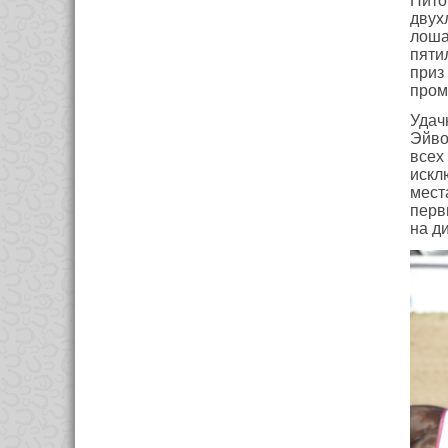
Пито
двух
лоша
пяти
приз
пром
Удач
Эйво
всех 
искл
мест
перв
на д