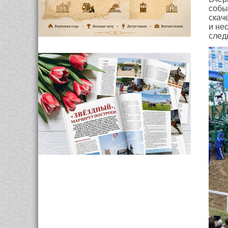
собы
скач
и не
след