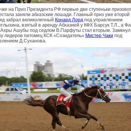
ачке на Приз Президента РФ первые две ступеньки призово
естала заняли абхазские лошади. Главный приз уже второй 
яд забрал великолепный
Конард Лорд
под управлением
углыхина, взятый в аренду Абхазией у КФХ Барсук Т.Л., а Фа
 Ахры Ашубы под седлом В.Парфуты стал вторым. Замкнул
ку лидеров питомец КСК «Созидатель»
Мистер Чаки
под
влением Д.Суханова.