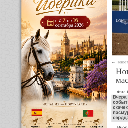
←
Новос
Но
мас
Фото:
Вчера
событ
скачек
пасмур
сердца
Вчер