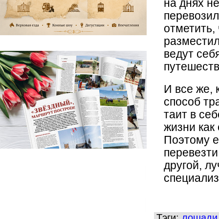
на днях н
перевозил
отметить, 
разместил
ведут себ
путешеств
И все же,
способ тр
таит в се
жизни как 
Поэтому е
перевезти
другой, л
специали
Тэги:
лошади