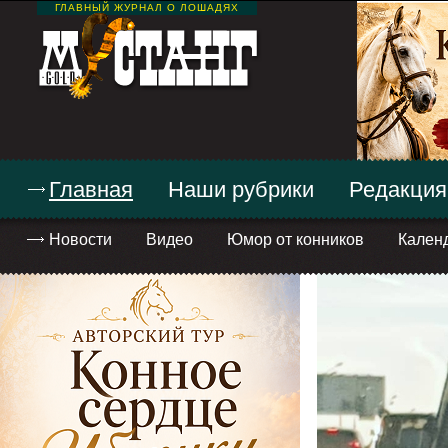
ГЛАВНЫЙ ЖУРНАЛ О ЛОШАДЯХ
Главная
Наши рубрики
Редакция
Новости
Видео
Юмор от конников
Кален