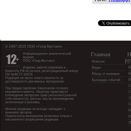
© 1997-2025 OOO «Голд Мустанг»
Главная
Н
Информационно-аналитический
журнал
ру
ООО «Голд Мустанг»
Новости
К
Издание зарегистрировано в
Видео
Комитете РФ по печати, регистрационный номер
К
Юмор от конников
ПИ №ФС77-26476.
Редакция не несет ответственность за
И
Календарь событий
достоверность рекламных материалов.
С
При предоставлении Заказчиком готового
рекламного макета, Заказчик гарантирует
С
соблюдение авторских прав (интеллектуальной
Э
собственности) третьих лиц на произведения,
включенные в рекламу.
Г
Мнение редакции не всегда совпадает с
В
мнением авторов.
Перепечатка материалов возможна только с
И
письменного разрешения редакции.
З