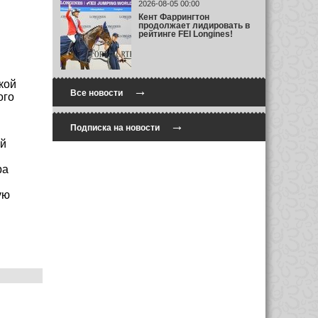
2026-08-05 00:00
Кент Фаррингтон
продолжает лидировать в
рейтинге FEI Longines!
кой
→
Все новости
ого
→
Подписка на новости
ий
ра
ую