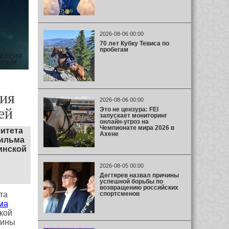
2026-08-06 00:00
70 лет Кубку Тевиса по
пробегам
ия
2026-08-06 00:00
ей
Это не цензура: FEI
запускает мониторинг
онлайн-угроз на
Чемпионате мира 2026 в
итета
Ахене
фильма
инской
2026-08-05 00:00
Дегтярев назвал причины
успешной борьбы по
возвращению российских
спортсменов
та
ма
кой
тины