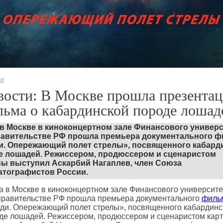
ти
ости: В Москве прошла презентац
ьма о кабардинской породе лошад
 в Москве в киноконцертном зале Финансового универс
равительстве РФ прошла премьера документального 
и. Опережающий полет стрелы», посвященного кабард
е лошадей. Режиссером, продюссером и сценаристом
ны выступил Аскарбий Нагаплев, член Союза
атографистов России.
а в Москве в киноконцертном зале Финансового университе
правительстве РФ прошла премьера документального
филь
ди. Опережающий полет стрелы», посвященного кабардинс
де лошадей. Режиссером, продюссером и сценаристом кар