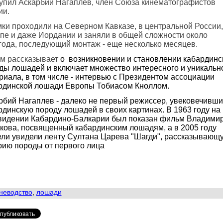
упил Аскарбий Нагаплев, член Союза кинематографистов
ии.
ки проходили на Северном Кавказе, в центральной России,
пе и даже Иордании и заняли в общей сложности около
года, последующий монтаж - еще несколько месяцев.
м рассказывает
о возникновении и становлении кабардинс
ды лошадей и включает множество интересного и уникальн
риала, в том числе - интервью с Президентом ассоциации
рдинской лошади Европы Тобиасом Кноллом.
рбий Нагаплев - далеко не первый режиссер, увековечивш
рдинскую породу лошадей в своих картинах. В 1963 году на
видении Кабардино-Балкарии был показан фильм Владими
кова, посвященный кабардинским лошадям, а в 2005 году
ели увидели ленту Султана Царева "Шагди", рассказывающ
рию породы от первого лица
неводство
,
лошади