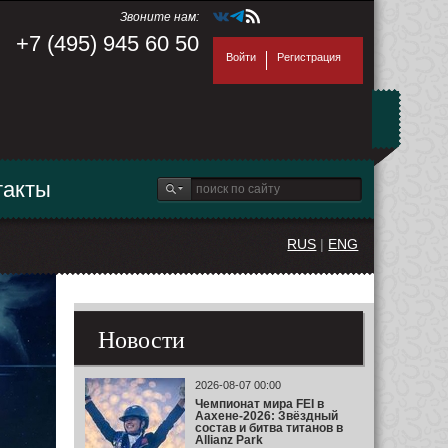
Звоните нам:
+7 (495) 945 60 50
Войти
Регистрация
такты
RUS
|
ENG
Новости
2026-08-07 00:00
Чемпионат мира FEI в
Аахене-2026: Звёздный
состав и битва титанов в
Allianz Park