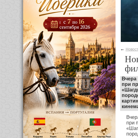
←
Новос
Нов
фил
Вчера
при п
«Шагд
пород
карти
кинем
Вчер
при 
«Шаг
поро