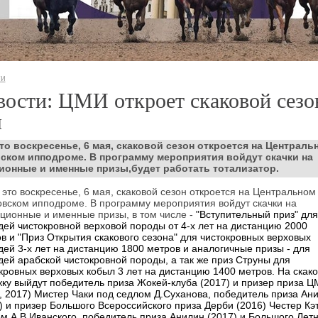
ти
ости: ЦМИ откроет скаковой сезо
я
то воскресенье, 6 мая, скаковой сезон откроется на Централь
ском ипподроме. В программу мероприятия войдут скачки на
ионные и именные призы,будет работать тотализатор.
 это воскресенье, 6 мая, скаковой сезон откроется на Центральном
вском ипподроме. В программу мероприятия войдут скачки на
ционные и именные призы, в том числе -
"Вступительный приз" для
ей чистокровной верховой породы
от 4-х лет на дистанцию 2000
ов
и "Приз Открытия скакового сезона" для чистокровных верховых
ей 3-х лет на дистанцию 1800 метров и аналогичные призы - для
ей арабской чистокровной породы, а так же приз Струны для
кровных верховых кобыл 3 лет на дистанцию 1400 метров. На скак
ку выйдут победитель приза Жокей-клуба (2017) и призер приза 
, 2017) Мистер Чаки под седлом Д.Суханова, победитель приза Ан
) и призер Большого Всероссийского приза Дерби (2016) Честер Кэ
м А.В.Иванского, победитель приза Анилин (2017) и Большого Лет