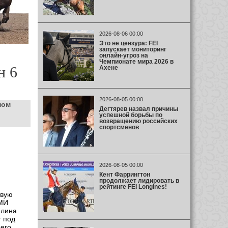
2026-08-06 00:00
Это не цензура: FEI
запускает мониторинг
онлайн-угроз на
Чемпионате мира 2026 в
н 6
Ахене
2026-08-05 00:00
ном
Дегтярев назвал причины
успешной борьбы по
возвращению российских
спортсменов
2026-08-05 00:00
Кент Фаррингтон
продолжает лидировать в
рейтинге FEI Longines!
овую
ЦМИ
илина
т под
него