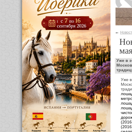
←
Новос
Нов
ма
Уже в э
Москов
традиц
Уже в
Моско
тради
лошад
метр
лошад
лошад
чисто
дорож
(2016
(2016
седло