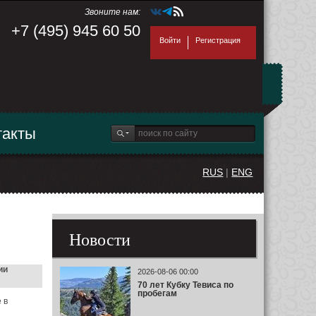
Звоните нам:
+7 (495) 945 60 50
Войти
Регистрация
такты
RUS
|
ENG
Новости
ии
2026-08-06 00:00
70 лет Кубку Тевиса по
пробегам
 в