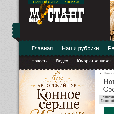
ГЛАВНЫЙ ЖУРНАЛ О ЛОШАДЯХ
Главная
Наши рубрики
Ре
Новости
Видео
Юмор от конников
←
Новос
Нов
Ср
Заключи
Ершовой 