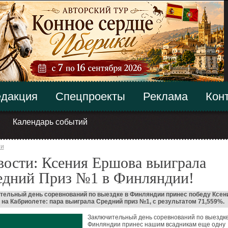
дакция
Спецпроекты
Реклама
Кон
Календарь событий
ти
ости: Ксения Ершова выиграла
едний Приз №1 в Финляндии!
тельный день соревнований по выездке в Финляндии принес победу Ксен
на Кабриолете: пара выиграла Средний приз №1, с результатом 71,559%.
Заключительный день соревнований по выездке
Финляндии принес нашим всадникам еще одну