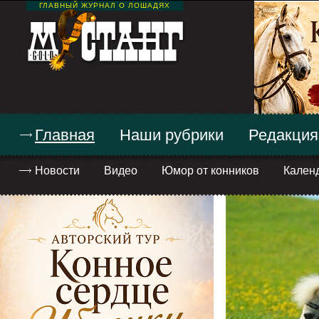
ГЛАВНЫЙ ЖУРНАЛ О ЛОШАДЯХ
Главная
Наши рубрики
Редакция
Новости
Видео
Юмор от конников
Кален