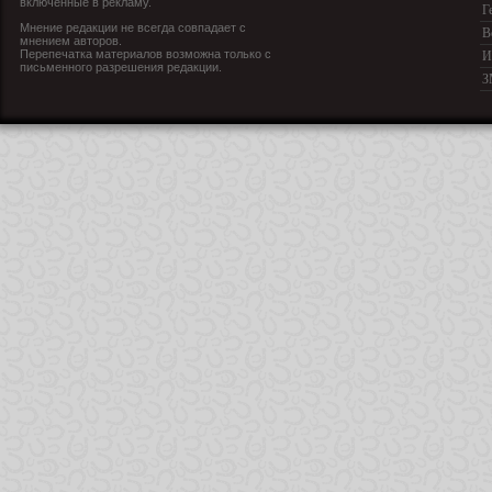
включенные в рекламу.
Г
Мнение редакции не всегда совпадает с
В
мнением авторов.
Перепечатка материалов возможна только с
И
письменного разрешения редакции.
З