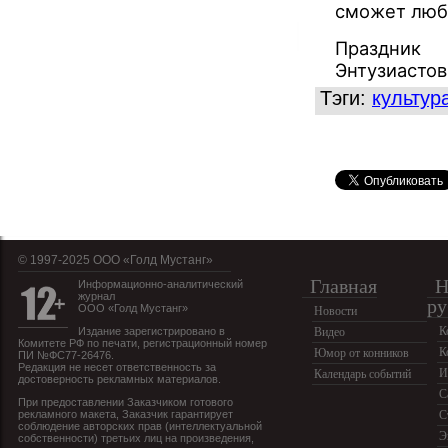
сможет люб
Праздник 
Энтузиастов 
Тэги:
культур
© 1997-2025 OOO «Голд Мустанг»
Главная
Н
Информационно-аналитический
журнал
ру
ООО «Голд Мустанг»
Новости
К
Издание зарегистрировано в
Видео
Комитете РФ по печати, регистрационный номер
К
Юмор от конников
ПИ №ФС77-26476.
Редакция не несет ответственность за
И
Календарь событий
достоверность рекламных материалов.
С
При предоставлении Заказчиком готового
рекламного макета, Заказчик гарантирует
С
соблюдение авторских прав (интеллектуальной
Э
собственности) третьих лиц на произведения,