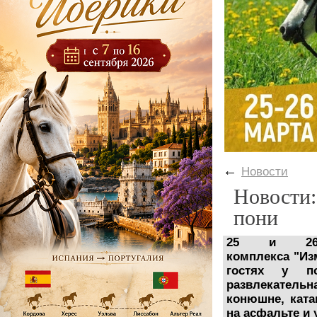
←
Новости
Новости:
пони
25 и 26 
комплекса "Из
гостях у по
развлекатель
конюшне, ката
на асфальте и