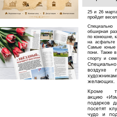
25 и 26 март
пройдет весел
Специально 
обширная раз
по конюшне, к
на асфальте 
Самые юные 
пони. Также 
спорту и сем
Специально
воздухе 
художникам
желающих.
Кроме т
акцию
«Из
подарков д
посетят кл
чудо и по