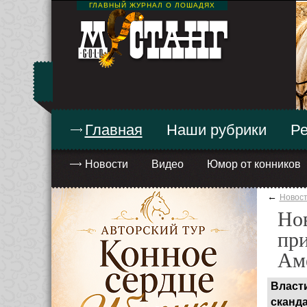
ГЛАВНЫЙ ЖУРНАЛ О ЛОШАДЯХ
Главная
Наши рубрики
Ре
Новости
Видео
Юмор от конников
←
Новос
Нов
при
Ам
Власт
сканд