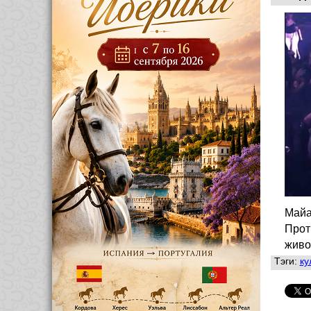
Майа
Прот
живо
Тэги:
ку