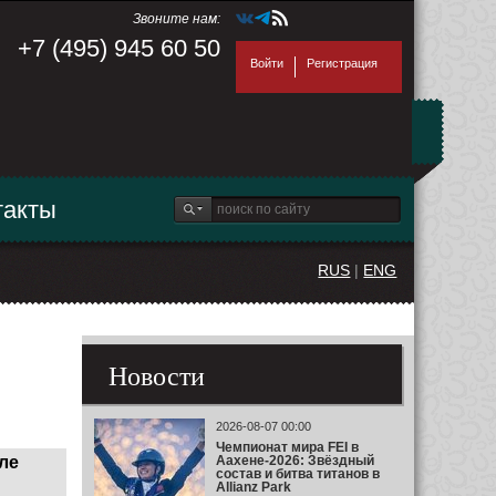
Звоните нам:
+7 (495) 945 60 50
Войти
Регистрация
такты
RUS
|
ENG
Новости
2026-08-07 00:00
Чемпионат мира FEI в
ле
Аахене-2026: Звёздный
состав и битва титанов в
Allianz Park