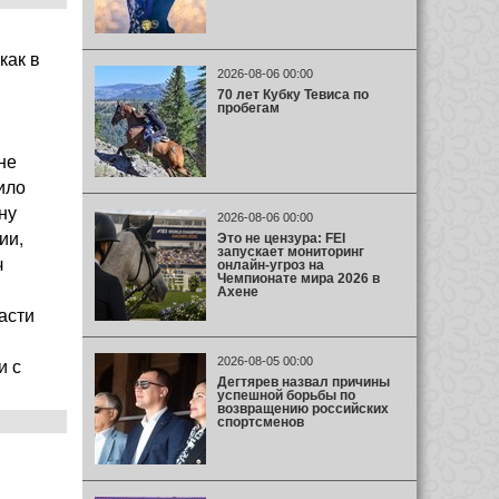
как в
2026-08-06 00:00
70 лет Кубку Тевиса по
пробегам
не
ило
ну
2026-08-06 00:00
ии,
Это не цензура: FEI
запускает мониторинг
ч
онлайн-угроз на
Чемпионате мира 2026 в
Ахене
асти
и с
2026-08-05 00:00
Дегтярев назвал причины
успешной борьбы по
возвращению российских
спортсменов