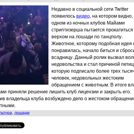
Недавно в социальной сети Twitter
появилось
видео
, на котором видно, 
одном из ночных клубов Майами
стриптизерша пытается прокатиться
верхом на лошади по танцполу.
Животное, которому подобная идея 
понравилась, начало биться и сброс
всадницу. Данный ролик вызвал вол
недовольства и стал причиной петиц
которую подписало более трех тыся
человек, недовольных жестоким
обращением с животным. В итоге вл
ми приняли решение лишить клуб лицензии и закрыть его.
ив владельца клуба возбуждено дело о жестоком обращени
тными.
льтура
,
лошади