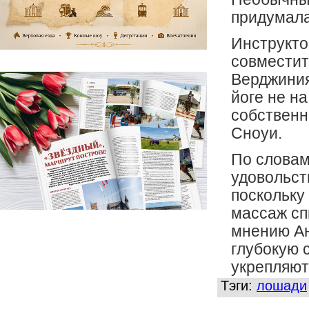
придумала
Инструктор
совместит
Верджиния
йоге не н
собственн
Сноуи.
По словам
удовольст
поскольку
массаж сп
мнению Ан
глубокую 
укрепляют
Тэги:
лошади