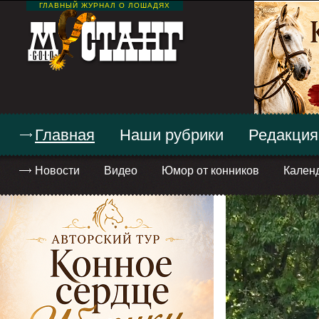
ГЛАВНЫЙ ЖУРНАЛ О ЛОШАДЯХ
Главная
Наши рубрики
Редакция
Новости
Видео
Юмор от конников
Кален