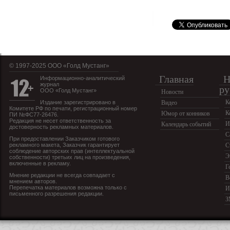
© 1997-2025 OOO «Голд Мустанг»
Главная
Н
Информационно-аналитический
журнал
ру
ООО «Голд Мустанг»
Новости
К
Издание зарегистрировано в
Видео
Комитете РФ по печати, регистрационный номер
К
Юмор от конников
ПИ №ФС77-26476.
Редакция не несет ответственность за
И
Календарь событий
достоверность рекламных материалов.
С
При предоставлении Заказчиком готового
рекламного макета, Заказчик гарантирует
С
соблюдение авторских прав (интеллектуальной
Э
собственности) третьих лиц на произведения,
включенные в рекламу.
Г
Мнение редакции не всегда совпадает с
В
мнением авторов.
Перепечатка материалов возможна только с
И
письменного разрешения редакции.
З