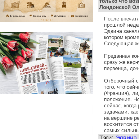
только что воз
Лондонской О
После впечат
прошлой неде
Эдвина заняла
котором кром
Следующая же
Преданная ко
сразу же верн
первенца, до
Отборочный се
того, что сей
(Франция), л
положение. Н
сейчас, когд
задачами, как
на вершине р
восхитится с
самых сильны
Тэги:
Эдвина 