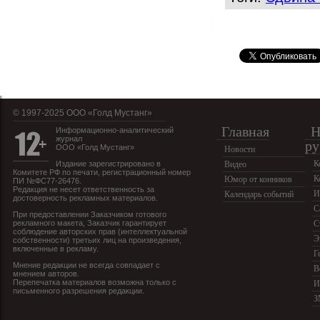
© 1997-2025 OOO «Голд Мустанг»
Главная
Н
Информационно-аналитический
журнал
ру
ООО «Голд Мустанг»
Новости
К
Издание зарегистрировано в
Видео
Комитете РФ по печати, регистрационный номер
К
Юмор от конников
ПИ №ФС77-26476.
Редакция не несет ответственность за
И
Календарь событий
достоверность рекламных материалов.
С
При предоставлении Заказчиком готового
рекламного макета, Заказчик гарантирует
С
соблюдение авторских прав (интеллектуальной
Э
собственности) третьих лиц на произведения,
включенные в рекламу.
Г
Мнение редакции не всегда совпадает с
В
мнением авторов.
Перепечатка материалов возможна только с
И
письменного разрешения редакции.
З