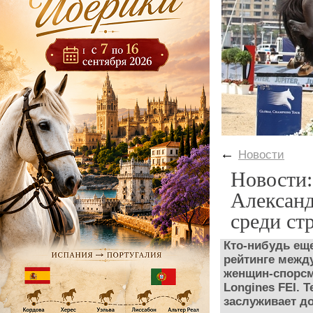
←
Новости
Новости:
Александ
среди ст
Кто-нибудь еще
рейтинге межд
женщин-спорсм
Longines FEI. 
заслуживает д