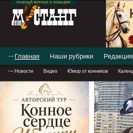
ГЛАВНЫЙ ЖУРНАЛ О ЛОШАДЯХ
Главная
Наши рубрики
Редакция
Новости
Видео
Юмор от конников
Кален