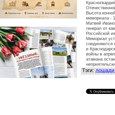
Красногвардей
Отечественно
Высота конной
мемориала - 1
Матвей Иванов
генерал от ка
Российской им
Мемориал уста
соединяются г
и Краснодарск
войны в апрел
атамана оста
неприятельски
Тэги:
лошади