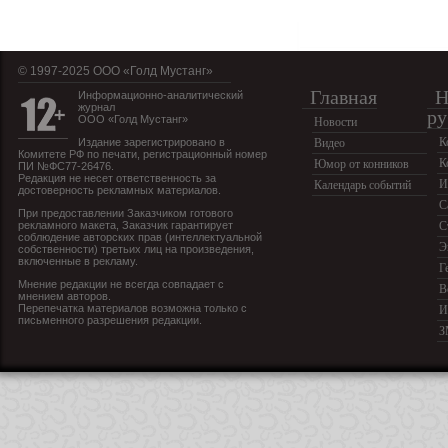
© 1997-2025 OOO «Голд Мустанг»
Главная
Н
Информационно-аналитический
журнал
ру
ООО «Голд Мустанг»
Новости
К
Издание зарегистрировано в
Видео
Комитете РФ по печати, регистрационный номер
К
Юмор от конников
ПИ №ФС77-26476.
Редакция не несет ответственность за
И
Календарь событий
достоверность рекламных материалов.
С
При предоставлении Заказчиком готового
рекламного макета, Заказчик гарантирует
С
соблюдение авторских прав (интеллектуальной
Э
собственности) третьих лиц на произведения,
включенные в рекламу.
Г
Мнение редакции не всегда совпадает с
В
мнением авторов.
Перепечатка материалов возможна только с
И
письменного разрешения редакции.
З