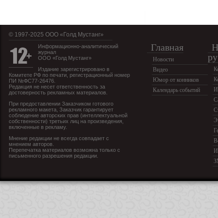
© 1997-2025 OOO «Голд Мустанг»
Главная
Н
Информационно-аналитический
журнал
ру
ООО «Голд Мустанг»
Новости
К
Издание зарегистрировано в
Видео
Комитете РФ по печати, регистрационный номер
К
Юмор от конников
ПИ №ФС77-26476.
Редакция не несет ответственность за
И
Календарь событий
достоверность рекламных материалов.
С
При предоставлении Заказчиком готового
рекламного макета, Заказчик гарантирует
С
соблюдение авторских прав (интеллектуальной
Э
собственности) третьих лиц на произведения,
включенные в рекламу.
Г
Мнение редакции не всегда совпадает с
В
мнением авторов.
Перепечатка материалов возможна только с
И
письменного разрешения редакции.
З