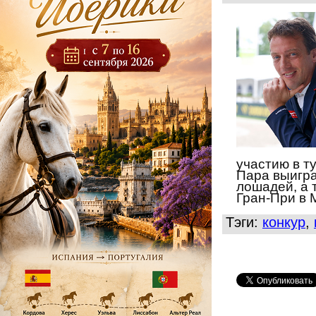
участию в т
Пара выигра
лошадей, а 
Гран-При в 
Тэги:
конкур
,