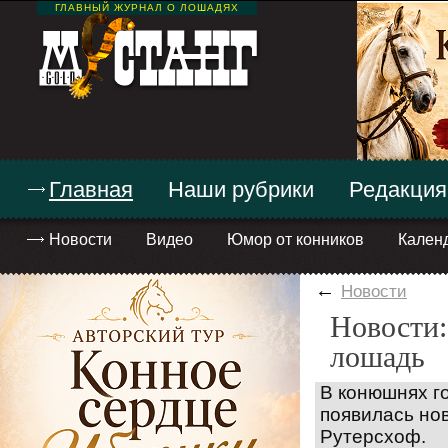
ГЛАВНЫЙ ЖУРНАЛ О ЛОШАДЯХ
Главная
Наши рубрики
Редакция
Новости
Видео
Юмор от конников
Кален
←
Новости
Новости:
лошадь
В конюшнях г
появилась но
Рутерсхоф.