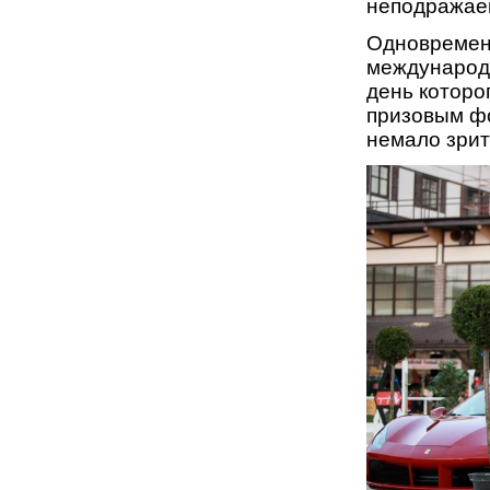
неподражае
Одновременн
международн
день которо
призовым фо
немало зрит