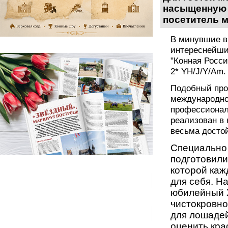
насыщенную 
посетитель м
В
минувшие
в
интереснейши
"Конная Росси
2* YH/J/Y/Am.
Подобный прое
международно
профессиона
реализован в 
весьма досто
Специально 
подготовили
которой каж
для себя. Н
юбилейный
чистокровно
для лошадей
оценить кра