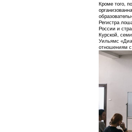
Кроме того, п
организованн
образовател
Регистра лоша
России и стр
Курской,
семи
Уильямс
«Диа
отношения
м
с