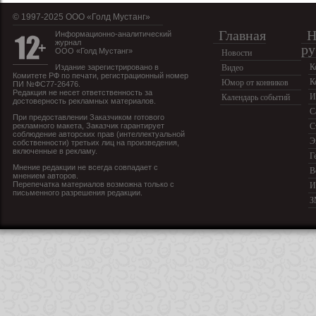
© 1997-2025 OOO «Голд Мустанг»
Главная
Н
Информационно-аналитический
журнал
ру
ООО «Голд Мустанг»
Новости
К
Издание зарегистрировано в
Видео
Комитете РФ по печати, регистрационный номер
К
Юмор от конников
ПИ №ФС77-26476.
Редакция не несет ответственность за
И
Календарь событий
достоверность рекламных материалов.
С
При предоставлении Заказчиком готового
рекламного макета, Заказчик гарантирует
С
соблюдение авторских прав (интеллектуальной
Э
собственности) третьих лиц на произведения,
включенные в рекламу.
Г
Мнение редакции не всегда совпадает с
В
мнением авторов.
Перепечатка материалов возможна только с
И
письменного разрешения редакции.
З