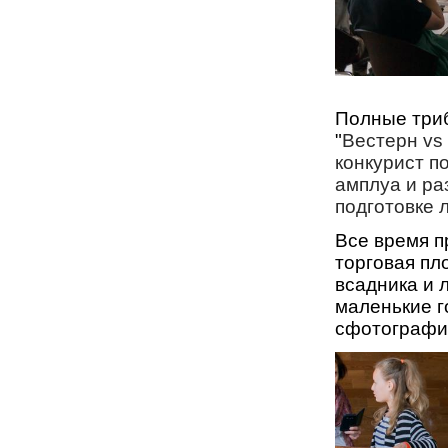
Полные три
"
Вестерн vs
конкурист п
амплуа и р
подготовке 
Все время п
торговая пл
всадника и л
маленькие г
сфотографи