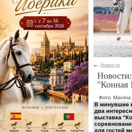
←
Новости
Новости:
"Конная 
Фото: Maxima 
В
минувшие
два интерес
выставка "К
соревнования
для гостей 