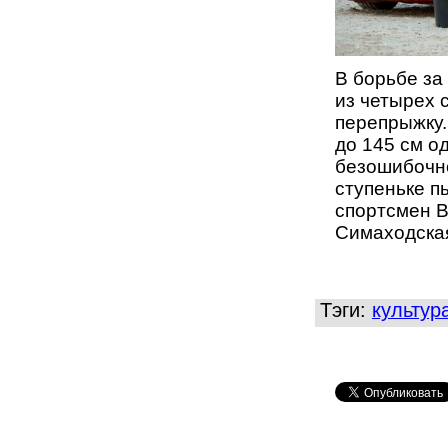
В борьбе за
из четырех 
перепрыжку
до 145 см
о
безошибочн
ступеньке п
спортсмен
В
Симаходска
Тэги:
культур