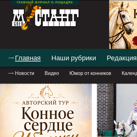
ГЛАВНЫЙ ЖУРНАЛ О ЛОШАДЯХ
Главная
Наши рубрики
Редакция
Новости
Видео
Юмор от конников
Кален